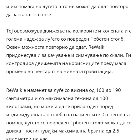
и им помага на луѓето што не можат да одат повторо
да застанат на нозе.
Тој овозможува движење на колковите и колената и е
голема надеж за луѓето со повреден `рбетен столб.
Освен можноста повторно да одат, ReWalk
придонесува и за качување и симнување по скали. Ги
контролира движењата на корисниците преку мала
промена во центарот на нивната гравитација.
ReWalk е наменет за луѓе со висина од 160 до 190
сантиметри и со максимална тежина од 100
килограми, но може и да се прилагоди според
индивидуалната потреба на пациентите. Со неговата
помош, луѓето со повреден `рбетен столб можат да се
движат постигнувајќи максимална брзина од 2,5
километри на час.