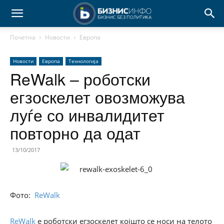
Почетна
Новости
Европа
Новости
Европа
Технологија
ReWalk – роботски
егзоскелет овозможува
луѓе со инвалидитет
повторно да одат
13/10/2017
Фото:
ReWalk
ReWalk
е роботски егзоскелет којшто се носи на телото