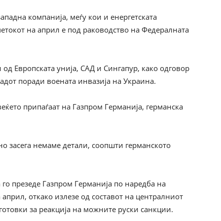
западна компанија, меѓу кои и енергетската
четокот на април е под раководство на Федералната
од Европската унија, САД и Сингапур, како одговор
адот поради воената инвазија на Украина.
веќето припаѓаат на Газпром Германија, германска
 но засега немаме детали, соопшти германското
.
а го презеде Газпром Германија по наредба на
 април, откако излезе од составот на централниот
дготовки за реакција на можните руски санкции.