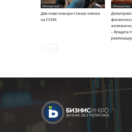
Македонија
Македонија
Две нови комори станаа членки
Димитриес
на ССКМ
финансиска
железничка
– Владата 
реализациј