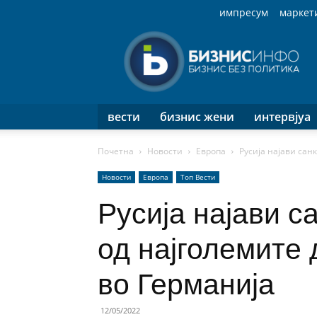
импресум
маркет
Бизнис
Инфо
вести
бизнис жени
интервјуа
Почетна
Новости
Европа
Русија најави сан
Новости
Европа
Топ Вести
Русија најави с
од најголемите 
во Германија
12/05/2022