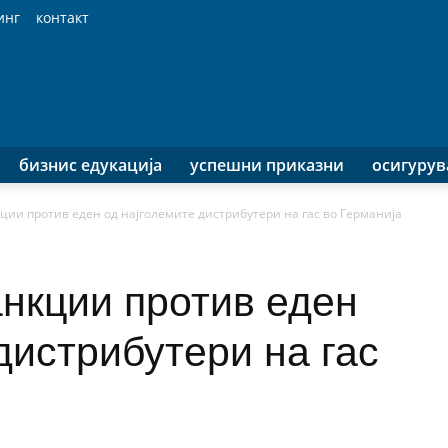
инг
контакт
бизнис едукација
успешни приказни
осигуру
кции против еден од најголемите дистрибутери на гас во Германија
анкции против еден
дистрибутери на гас