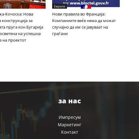
Европа
ка-Кочоска: Нова
Нови правила во Франција:
 конструкција за
Компаниите веќе нема да можат
та пруга кон Бугарија
случајно да им се јавуваат на
посветена на успешна
граѓани
а на проектот
за нас
Импресум
Маркетинг
Контакт