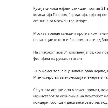
Русија синоќа најави санкции против 31 
компанија Газпром Германија, која од по
агенција за мрежен транспорт.
Москва воведе санкции против компании 
на санкциите што и беа наметнати од Зап
На списокот има 31 компанија, од кои по
филијала на рускиот гигант.
– Во моментов ја оценуваме оваа најава,
Министерство за економија и енергетика
Сојузната агенција за мрежен промет, кој
министерот за економија на почетокот на
концерн, соопшти дека веќе се во тек по