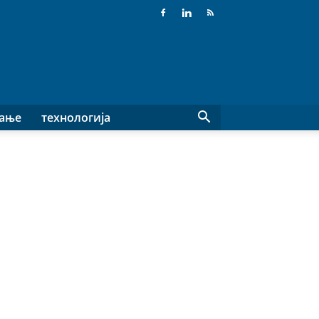
вање
технологија