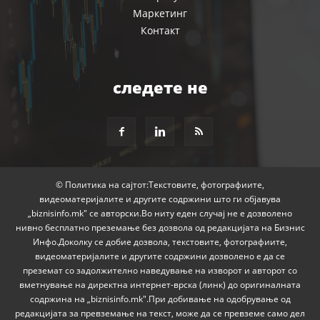
Маркетинг
Контакт
следете не
© Политика на сајтот:Текстовите, фотографиите,
видеоматеријалите и другите содржини што ги објавува
„biznisinfo.mk" се авторски.Во ниту еден случај не е дозволено
нивно бесплатно преземање без дозвола од редакцијата на Бизнис
Инфо.Доколку се добие дозвола, текстовите, фотографиите,
видеоматеријалите и другите содржини дозволено е да се
преземат со задолжително наведување на изворот и авторот со
вметнување на директна интернет-врска (линк) до оригиналната
содржина на „biznisinfo.mk".При добивање на одобрување од
редакцијата за превземање на текст, може да се превземе само дел