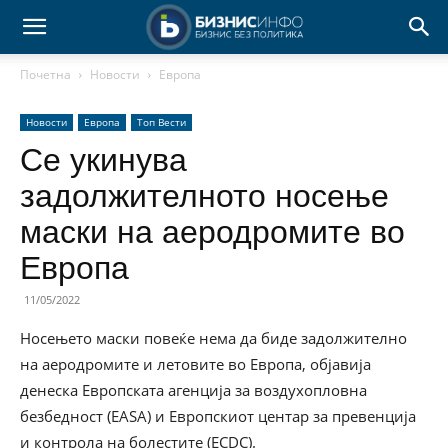
Почетна
Новости
Европа
Новости
Европа
Топ Вести
Се укинува
задолжителното носење
маски на аеродромите во
Европа
11/05/2022
Носењето маски повеќе нема да биде задолжително
на аеродромите и летовите во Европа, објавија
денеска Европската агенција за воздухопловна
безбедност (EASA) и Европскиот центар за превенција
и контрола на болестите (ECDC).