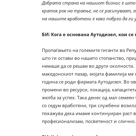
Добрата страна на нашиот бизнис е што
краток рок на траење, не се расипуваат, а
на нашите вработени е како побрзо да г
БИ
:
Кога е основана Аутодизел, кои се
Пропаѓањето на големите гиганти во Реп
што ги остави во нашето стопанство, прид
немаше да се решам во други околности.
македонскиот пазар, мојата фамилија ме 
година се роди фирмата Аутодизел. Во 
промени во ресурси, локација, капацитет
желба за успех. Така денес од мал семеен
со седум вработени, три службени возила
покажува дека имаме континуиран раст во
професионализам, посветеност и слично.