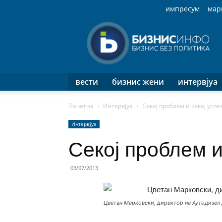
импресум
мар
Бизнис
Инфо
вести
бизнис жени
интервјуа
Почетна
Интервјуа
Секој проблем и секој усп
Интервјуа
Секој проблем и
03/07/2013
Цветан Марковски, директор на Аутодизел 