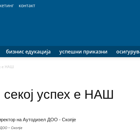
кетинг
контакт
бизнис едукација
успешни приказни
осигуру
ех е НАШ
 секој успех е НАШ
ДОО – Скопје