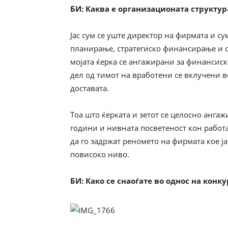
БИ
:
Каква е организационата структур
Јас сум се уште директор на фирмата и су
планирање, стратегиско финансирање и о
мојата ќерка се ангажирани за финансиски
дел од тимот на вработени се вклучени в
доставата.
Тоа што ќерката и зетот се целосно анга
години и нивната посветеност кон работа
да го задржат реномето на фирмата кое ја
повисоко ниво.
БИ
:
Како се снаоѓате во однос на конк