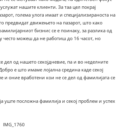
 услужат нашите клиенти. За таа цел покрај
азарот, голема улога имаат и специјализираноста на
го предвидат движењето на пазарот, што како
фамилијарниот бизнис се е поинаку, за разлика од
у често можеш да не работиш до 16 часот, но
се дел од нашето секојдневие, па и во неделните
 Добро е што имаме лојална средина каде секој
ме и оние вработени кои не се дел од фамилијата се
а уште посложна фамилија и секој проблем и успех