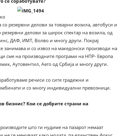
го се соработувате?
ско
а со резервни делови за товарни возила, автобуси и
о резервни делови за широк спектар на возила, од
нс, ДАФ, ИМТ, Волво и многу други. Покрај
се занимава и со извоз на македонски производи на
ици сме на производните програми на НПР- Европа
мик, Аутовентил, Аего од Србија и многу други.
соработуваме речиси со сите градежни и
комбинати и со многу индивидуални превозници.
ов бизнис? Кои се добрите страни на
производите што ги нудиме на пазарот немаат
а и не се менуваат како модата, па единствен фокус