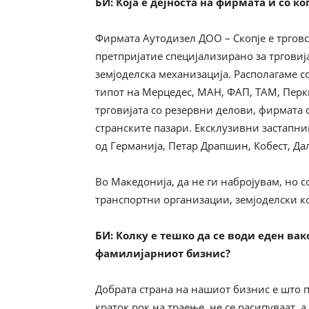
БИ
:
Која е дејноста на фирмата и со ко
Фирмата Аутодизел ДОО – Скопје е тргов
претпријатие специјализирано за трговиј
земјоделска механизација. Располагаме с
типот на Мерцедес, МАН, ФАП, ТАМ, Перки
трговијата со резервни делови, фирмата 
странските пазари. Ексклузивни застапн
од Германија, Петар Драпшин, Кобест, Дал
Во Македонија, да не ги набројувам, но 
транспортни организации, земјоделски 
БИ
:
Колку е тешко да се води еден вак
фамилијарниот бизнис?
Добрата страна на нашиот бизнис е што 
краток рок на траење, не се расипуваат, 