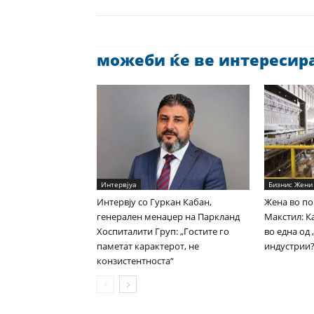
можеби ќе ве интересира 
Интервјуа
Бизнис Жени
Интервју со Гуркан Кабан,
Жена во по
генерален менаџер на Паркланд
Макстил: Ка
Хоспиталити Груп: „Гостите го
во една од
паметат карактерот, не
индустрии
конзистентноста“