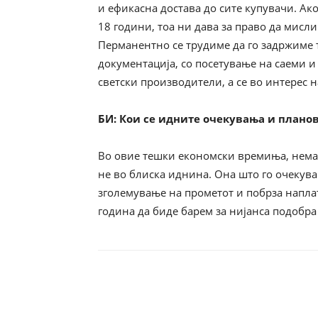
и ефикасна достава до сите купувачи. Ако
18 години, тоа ни дава за право да мисл
Перманентно се трудиме да го задржиме т
документација, со посетување на саеми 
светски производители, а се во интерес 
БИ
:
Кои се идните очекувања и плано
Во овие тешки економски времиња, нема
не во блиска иднина. Она што го очекува
зголемување на прометот и побрза напла
година да биде барем за нијанса подобра