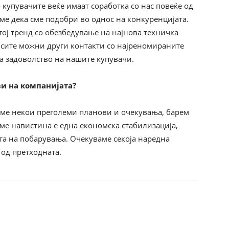
 купувачите веќе имаат соработка со нас повеќе од
име дека сме подобри во однос на конкуренцијата.
ој тренд со обезбедување на најнова техничка
и сите можни други контакти со најреномираните
на задоволство на нашите купувачи.
ви на компанијата?
ме некои преголеми планови и очекувања, барем
ме навистина е една економска стабилизација,
та на побарувања. Очекуваме секоја наредна
 од претходната.