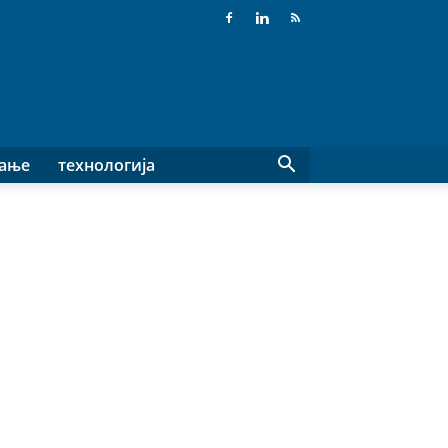
вање
технологија