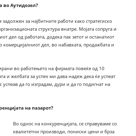
а во Аутидозел?
м задолжен за најбитните работи како стратегиско
рганизационата структура внатре. Мојата сопруга и
от дел од работата, додека пак зетот и останатиот
о комерцијалниот дел, во набавката, продажбата и
жирани во работењето на фирмата повеќе од 10
та и желбата за успех ми дава надеж дека ќе успеат
с успеав да го изградам, дури и да го подигнат на
уренцијата на пазарот?
Во однос на конкуренцијата, се справуваме со
квалитетни производи, пониски цени и брза