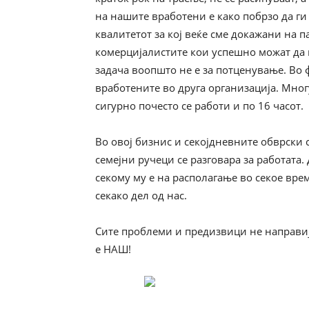
на нашите вработени е како побрзо да ги
квалитетот за кој веќе сме докажани на п
комерцијалистите кои успешно можат да 
задача воопшто не е за потценување. Во 
вработените во друга организација. Мног
сигурно почесто се работи и по 16 часот.
Во овој бизнис и секојдневните обврски 
семејни ручеци се разговара за работата.
секому му е на располагање во секое вре
секако дел од нас.
Сите проблеми и предизвици не направиј
е НАШ!