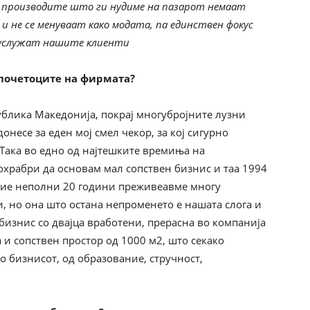
 производите што ги нудиме на пазарот немаат
 и не се менуваат како модата, па единствен фокус
и услужат нашите клиенти
 почетоците на фирмата?
ублика Македонија, покрај многубројните лузни
онесе за еден мој смел чекор, за кој сигурно
 Така во едно од најтешките времиња на
охрабри да основам мал сопствен бизнис и таа 1994
овие неполни 20 години преживеавме многу
и, но она што остана непроменето е нашата слога и
 бизнис со двајца вработени, прерасна во компанија
 и сопствен простор од 1000 м2, што секако
 бизнисот, од образование, стручност,