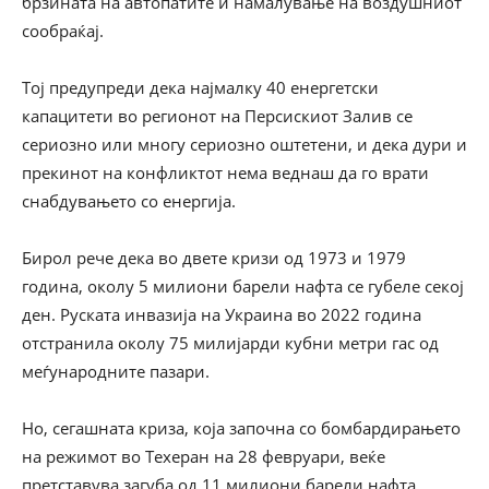
брзината на автопатите и намалување на воздушниот
сообраќај.
Тој предупреди дека најмалку 40 енергетски
капацитети во регионот на Персискиот Залив се
сериозно или многу сериозно оштетени, и дека дури и
прекинот на конфликтот нема веднаш да го врати
снабдувањето со енергија.
Бирол рече дека во двете кризи од 1973 и 1979
година, околу 5 милиони барели нафта се губеле секој
ден. Руската инвазија на Украина во 2022 година
отстранила околу 75 милијарди кубни метри гас од
меѓународните пазари.
Но, сегашната криза, која започна со бомбардирањето
на режимот во Техеран на 28 февруари, веќе
претставува загуба од 11 милиони барели нафта