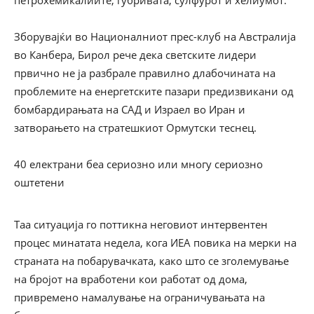
петрохемикалиите, ѓубривата, сулфурот и хелиумот.
Зборувајќи во Националниот прес-клуб на Австралија
во Канбера, Бирол рече дека светските лидери
првично не ја разбрале правилно длабочината на
проблемите на енергетските пазари предизвикани од
бомбардирањата на САД и Израел во Иран и
затворањето на стратешкиот Ормутски теснец.
40 електрани беа сериозно или многу сериозно
оштетени
Таа ситуација го поттикна неговиот интервентен
процес минатата недела, кога ИЕА повика на мерки на
страната на побарувачката, како што се зголемување
на бројот на вработени кои работат од дома,
привремено намалување на ограничувањата на