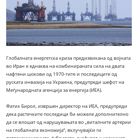
Глобалната енергетска криза предизвикана од војната
во Иран е еднаква на комбинираната сила на двата
нафтени шокови од 1970-тите и последиците од
руската инвазија на Украина, предупреди шефот на
Меѓународната агенција за енергија (ИЕА).
Фатих Бирол, извршен директор на ИЕА, предупреди
дека растечките последици би можеле дополнително
да се влошат од нарушувањата во „виталните артерии
на глобалната економија“, вклучувајќи ги