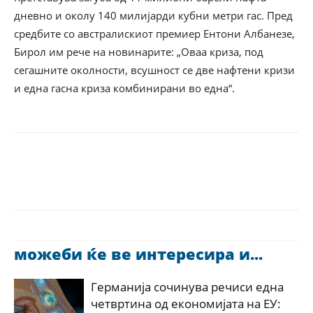
дневно и околу 140 милијарди кубни метри гас. Пред
средбите со австралискиот премиер Ентони Албанезе,
Бирол им рече на новинарите: „Оваа криза, под
сегашните околности, всушност се две нафтени кризи
и една гасна криза комбинирани во една“.
можеби ќе ве интересира и...
Германија сочинува речиси една
четвртина од економијата на ЕУ: