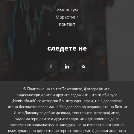
Импресум
Маркетинг
Контакт
следете не
© Политика на сајтот:Текстовите, фотографиите,
видеоматеријалите и другите содржини што ги објавува
„biznisinfo.mk" се авторски.Во ниту еден случај не е дозволено
нивно бесплатно преземање без дозвола од редакцијата на Бизнис
Инфо.Доколку се добие дозвола, текстовите, фотографиите,
видеоматеријалите и другите содржини дозволено е да се
преземат со задолжително наведување на изворот и авторот со
вметнување на директна интернет-врска (линк) до оригиналната