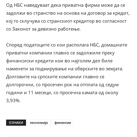
Од НБС наведуваат дека приватна фирма може да се
задолжи во странство на основа на договор за кредит,
кој го склучува со странскиот кредитор во согласност
со Законот за девизно работење.
Според податоците со кои располага НБС, домашните
приватни компании главно се задолжиле преку
финансиски кредити кои во најголем дел биле
наменети за подмирување на обврските во земјата.
Долговите на српските компании главно се
долгорочни, со просечен рок на отплата од седум
години и 11 месеци, со просечна камата од околу
3,93%.
ОЗНАКИ
економија
финансии