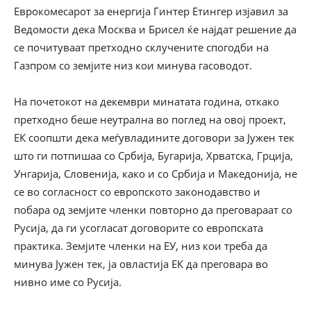
Еврокомесарот за енергија Гинтер Етингер изјавил за
Ведомости дека Москва и Брисел ќе најдат решение да
се почитуваат претходно склучените спогодби на
Газпром со земјите низ кои минува гасоводот.
На почетокот на декември минатата година, откако
претходно беше неутрална во поглед на овој проект,
ЕК соопшти дека меѓувладините договори за Јужен тек
што ги потпишаа со Србија, Бугарија, Хрватска, Грција,
Унгарија, Словенија, како и со Србија и Македонија, не
се во согласност со европското законодавство и
побара од земјите членки повторно да преговараат со
Русија, да ги усогласат договорите со европската
практика. Земјите членки на ЕУ, низ кои треба да
минува Јужен тек, ја овластија ЕК да преговара во
нивно име со Русија.