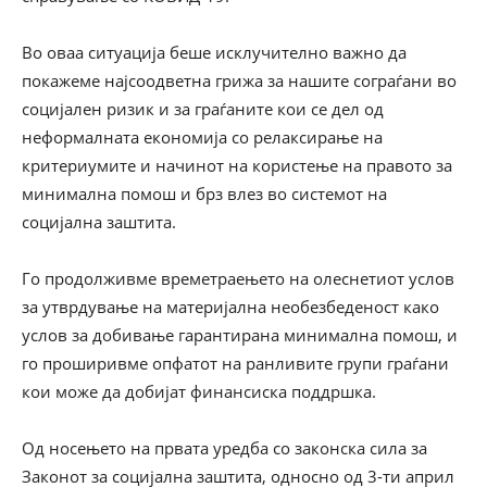
Во оваа ситуација беше исклучително важно да
покажеме најсоодветна грижа за нашите сограѓани во
социјален ризик и за граѓаните кои се дел од
неформалната економија со релаксирање на
критериумите и начинот на користење на правото за
минимална помош и брз влез во системот на
социјална заштита.
Го продолживме времетраењето на олеснетиот услов
за утврдување на материјална необезбеденост како
услов за добивање гарантирана минимална помош, и
го проширивме опфатот на ранливите групи граѓани
кои може да добијат финансиска поддршка.
Од носењето на првата уредба со законска сила за
Законот за социјална заштита, односно од 3-ти април