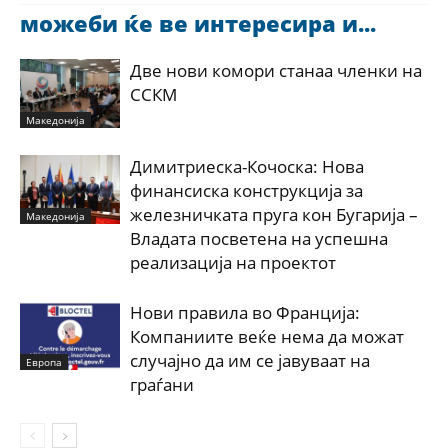
можеби ќе ве интересира и...
Две нови комори станаа членки на
ССКМ
Македонија
Димитриеска-Кочоска: Нова
финансиска конструкција за
железничката пруга кон Бугарија –
Македонија
Владата посветена на успешна
реализација на проектот
Нови правила во Франција:
Компаниите веќе нема да можат
случајно да им се јавуваат на
Европа
граѓани