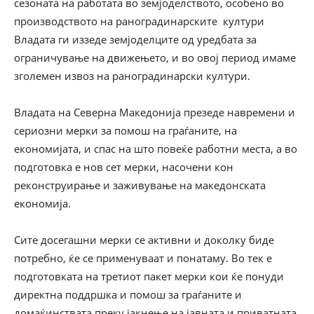
сезоната на работата во земјоделството, особено во
производството на раноградинарските култури
Владата ги иззеде земјоделците од уредбата за
ограничување на движењето, и во овој период имаме
зголемен извоз на раноградинарски култури.
Владата на Северна Македонија презеде навремени и
сериозни мерки за помош на граѓаните, на
економијата, и спас на што повеќе работни места, а во
подготовка е нов сет мерки, насочени кон
реконструирање и заживување на македонската
економија.
Сите досегашни мерки се активни и доколку биде
потребно, ќе се применуваат и понатаму. Во тек е
подготовката на третиот пакет мерки кои ќе понуди
директна поддршка и помош за граѓаните и
домаќинствата преку јакнење на јавната и приватната