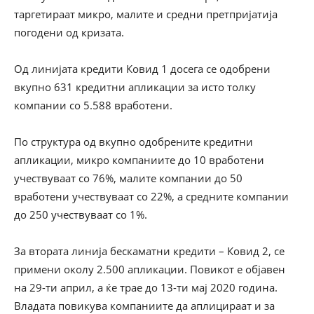
таргетираат микро, малите и средни претпријатија
погодени од кризата.
Од линијата кредити Ковид 1 досега се одобрени
вкупно 631 кредитни апликации за исто толку
компании со 5.588 вработени.
По структура од вкупно одобрените кредитни
апликации, микро компаниите до 10 вработени
учествуваат со 76%, малите компании до 50
вработени учествуваат со 22%, а средните компании
до 250 учествуваат со 1%.
За втората линија бескаматни кредити – Ковид 2, се
примени околу 2.500 апликации. Повикот е објавен
на 29-ти април, а ќе трае до 13-ти мај 2020 година.
Владата повикува компаниите да аплицираат и за