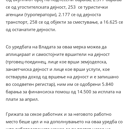
се од угостителската дејност, 253 се туристички
агенции (туроператори), 2.177 се од дејноста
транспорт, 258 се од објекти за сместување, а 16.625 се
од останатите дејности.
Со уредбата на Владата за оваа мерка можеа да
аплицираат и самостојните вршители на дејност
(трговец-поединец, лице кое врши земјоделска,
занаетчиска дејност и лице кое врши услуги, кое
остварува доход од вршење на дејност и е запишано
во соодветен регистар), ним им се одобрени 5.840
барања за финансиска помош од 14.500 за исплата на
плати за април.
Грижата за секое работник и за неговото работно
место беше цел и на дополнувањето на оваа уредба со