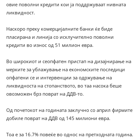
овие поволни кредити кои ја поддржуваат нивната
ликвидност.
Наскоро преку комерцијалните банки ќе биде
пласирана и линија со исклучително поволни
кредити во износ од 51 милион евра.
Во широкиот и сеопфатен пристап на дизајнирање на
мерките за ублажување на економските последици
опфатени се и интервенции за одржување на
ликвидноста на стопанството, во таа насока беше
овозможен брз поврат на ДДВ-то.
Од почетокот на годината заклучно со април фирмите
добиле поврат на ДДВ од 145 милиони евра.
Тоа е за 16.7% повеќе во однос на претходната година.