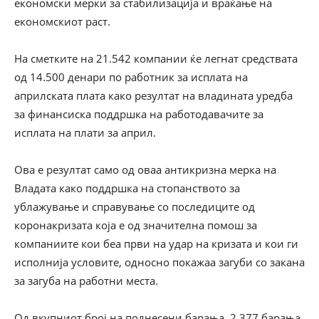
економски мерки за стабилизација и враќање на
економскиот раст.
На сметките на 21.542 компании ќе легнат средствата
од 14.500 денари по работник за исплата на
априлската плата како резултат на владината уредба
за финансиска поддршка на работодавачите за
исплата на плати за април.
Ова е резултат само од оваа антикризна мерка на
Владата како поддршка на стопанството за
ублажување и справување со последиците од
коронакризата која е од значителна помош за
компаниите кои беа први на удар на кризата и кои ги
исполнија условите, односно покажаа загуби со закана
за загуба на работни места.
Од вкупниот број на поднесени барања, 2.377 барања