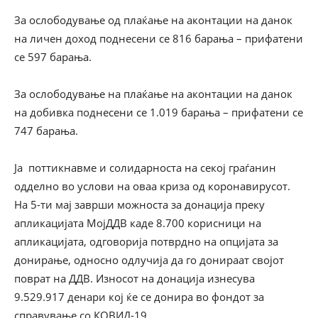
За ослободување од плаќање на аконтации на данок
на личен доход поднесени се 816 барања – прифатени
се 597 барања.
За ослободување на плаќање на аконтации на данок
на добивка поднесени се 1.019 барања – прифатени се
747 барања.
Ја поттикнавме и солидарноста на секој граѓанин
одделно во услови на оваа криза од коронавирусот.
На 5-ти мај заврши можноста за донација преку
апликацијата МојДДВ каде 8.700 корисници на
апликацијата, одговорија потврдно на опцијата за
донирање, односно одлучија да го донираат својот
поврат на ДДВ. Износот на донација изнесува
9.529.917 денари кој ќе се донира во фондот за
справување со КОВИД-19.