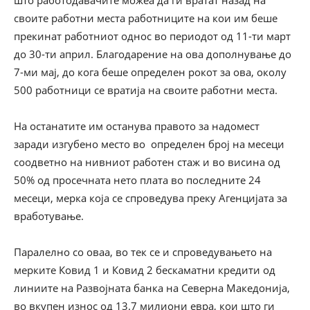
што работодавачите можеа да ги вратат назад на
своите работни места работниците на кои им беше
прекинат работниот однос во периодот од 11-ти март
до 30-ти април. Благодарение на ова дополнување до
7-ми мај, до кога беше определен рокот за ова, околу
500 работници се вратија на своите работни места.
На останатите им останува правото за надомест
заради изгубено место во определен број на месеци
соодветно на нивниот работен стаж и во висина од
50% од просечната нето плата во последните 24
месеци, мерка која се спроведува преку Агенцијата за
вработување.
Паралелно со оваа, во тек се и спроведувањето на
мерките Ковид 1 и Ковид 2 бескаматни кредити од
линиите на Развојната банка на Северна Македонија,
во вкупен износ од 13.7 милиони евра, кои што ги