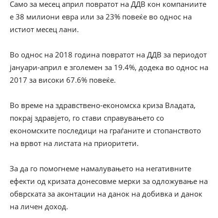
Само за месец април повратот на ДДВ кон компаниите
е 38 милиони евра или за 23% повеќе во однос на
истиот месец лани.
Во однос на 2018 година повратот на ДДВ за периодот
јануари-април е зголемен за 19.4%, додека во однос на
2017 за високи 67.6% повеќе.
Во време на здравствено-економска криза Владата,
покрај здравјето, го стави справувањето со
економските последици на граѓаните и стопанството
на врвот на листата на приоритети.
За да го помогнеме намалувањето на негативните
ефекти од кризата донесовме мерки за одложување на
обврската за аконтации на данок на добивка и данок
на личен доход.