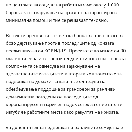
во центрите за социјална работа имаме околу 1.000
барања за остварување на правото на гарантирана
минимална помош и тие се решаваат тековно.
Во тек се преговори со Светска банка за нов проект за
брзо дејствување против последиците од кризата
предизвикана од КОВИД-19. Проектот е во износ од 90
милиони евра и се состои од две компоненти – првата
компонента се однесува на зајакнување на
здравствените капацитети а втората компонента е за
поддршка на домаќинствата и се однесува на
обезбедување поддршка за трансфери за ранливи
домаќинства погодени од последиците од
коронавирусот и паричен надоместок за оние што ги
изгубиле работните места како резултат на кризата.
За дополнителна поддршка на ранливите семејства е