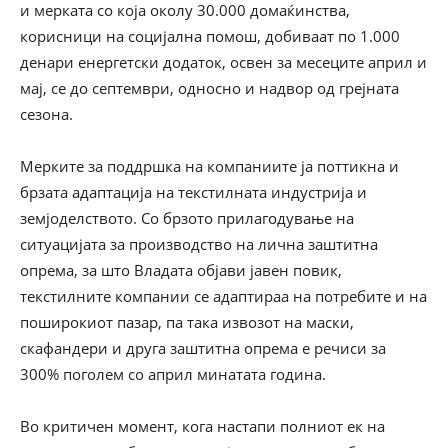
и мерката со која околу 30.000 домаќинства,
корисници на социјална помош, добиваат по 1.000
денари енергетски додаток, освен за месеците април и
мај, се до септември, односно и надвор од грејната
сезона.
Мерките за поддршка на компаниите ја поттикна и
брзата адаптација на текстилната индустрија и
земјоделството. Со брзото прилагодување на
ситуацијата за производство на лична заштитна
опрема, за што Владата објави јавен повик,
текстилните компании се адаптираа на потребите и на
поширокиот пазар, па така извозот на маски,
скафандери и друга заштитна опрема е речиси за
300% поголем со април минатата година.
Во критичен момент, кога настапи полниот ек на