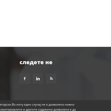
следете не
авторски.Во ниту еден случај не е дозволено нивно
еоматеријалите и другите содржини дозволено е да