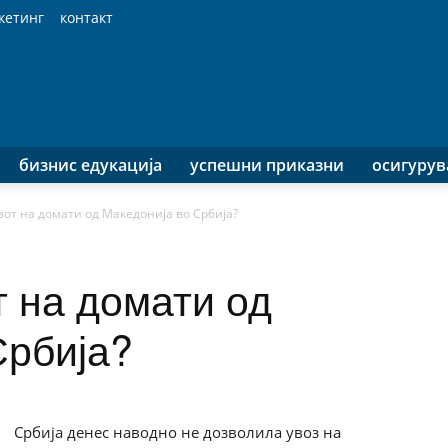
кетинг
контакт
бизнис едукација
успешни приказни
осигуру
зот на домати од Македонија во Србија?
т на домати од
Србија?
Србија денес наводно не дозволила увоз на