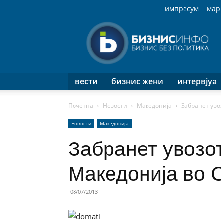
импресум
мар
Бизнис
Инфо
вести
бизнис жени
интервјуа
Почетна
Новости
Македонија
Забранет уво
Новости
Македонија
Забранет увозо
Македонија во 
08/07/2013