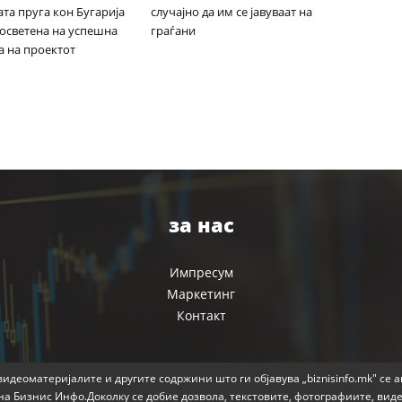
та пруга кон Бугарија
случајно да им се јавуваат на
посветена на успешна
граѓани
а на проектот
за нас
Импресум
Маркетинг
Контакт
идеоматеријалите и другите содржини што ги објавува „biznisinfo.mk" се 
на Бизнис Инфо.Доколку се добие дозвола, текстовите, фотографиите, вид