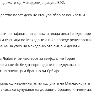
домати од Македонија, јавува B92.
елство велат дека не станува збор за конкретни
ети по најавата на српската влада дека ќе одговори
о и пченица во Македонија и ќе воведе реципрочни
вања на увоз на македонското вино и домати.
м Љајиќ и министерот за земјоделие Горан
рки кои ќе бидат спроведени по одлуката на
т на пченица и брашно од Србија.
омош од надлежните, по одлуката на Македонската
пченица со купување на домашно брашно и пченица.