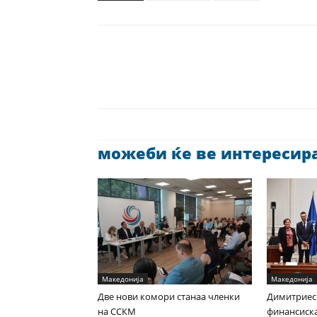
можеби ќе ве интересира 
Македонија
Македонија
Две нови комори станаа членки
Димитриес
на ССКМ
финансиска