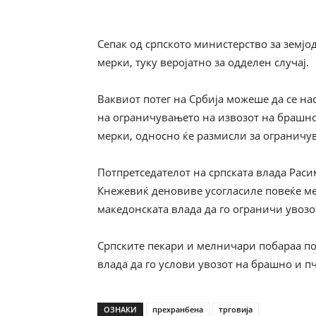
Сепак од српското министерство за земјод
мерки, туку веројатно за одделен случај.
Ваквиот потег на Србија можеше да се нас
на ограничувањето на извозот на брашн
мерки, односно ќе размисли за ограничу
Потпретседателот на српската влада Раси
Кнежевиќ деновиве усогласиле повеќе ме
македонската влада да го ограничи увозо
Српските пекари и мелничари побараа п
влада да го услови увозот на брашно и 
ОЗНАКИ
прехранбена
трговија