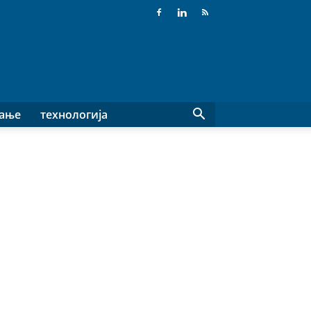
вање
технологија