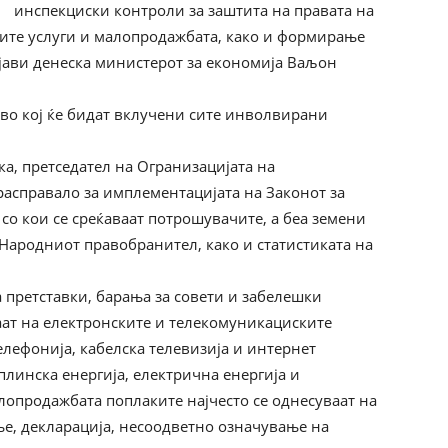
инспекциски контроли за заштита на правата на
ните услуги и малопродажбата, како и формирање
зјави денеска министерот за економија Ваљон
 во кој ќе бидат вклучени сите инволвирани
а, претседател на Огранизацијата на
расправало за имплементацијата на Законот за
со кои се среќаваат потрошувачите, а беа земени
Народниот правобранител, како и статистиката на
а претставки, барања за совети и забелешки
ат на електронските и телекомуникациските
елефонија, кабелска телевизија и интернет
оплинска енергија, електрична енергија и
лопродажбата поплаките најчесто се однесуваат на
е, декларација, несоодветно означување на