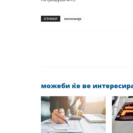
ОЗНАКИ
економија
можеби ќе ве интересира 