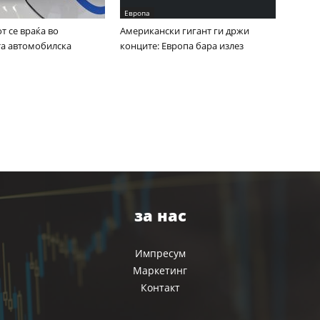
Европа
 се враќа во
Американски гигант ги држи
та автомобилска
конците: Европа бара излез
за нас
Импресум
Маркетинг
Контакт