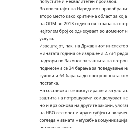
попустите и неквалитетен производ.
Во извештајот на Народниот правобранит
второ место како критична област за која
на ОПМ во 2013 година од страна на потр
најголем број се однесуваат во доменот 
услуги.
Извештајот, пак, на Државниот инспектор
минатата година се извршени 2.734 ред
надзори по Законот за заштита на потро
поднесени се 34 барања за поведување 
судови и 64 барања до прекршочната ком
постапка.
На состанокот се дискутираше и за улога
заштита на потрошувачи кои делуваат не
но и врз основа на другите закони, улога
на НВО секторот и други субјекти вклучен
согледа нивната меѓусебна комуникација 
потрошувачите.