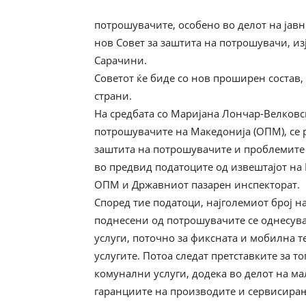
потрошувачите, особено во делот на јав
нов Совет за заштита на потрошувачи, и
Сарачини.
Советот ќе биде со нов проширен состав,
страни.
На средбата со Маријана Лончар-Велковск
потрошувачите на Македонија (ОПМ), се 
заштита на потрошувачите и проблемите 
во предвид податоците од извештајот на 
ОПМ и Државниот пазарен инспекторат.
Според тие податоци, најголемиот број н
поднесени од потрошувачите се однесува
услуги, поточно за фиксната и мобилна т
услугите. Потоа следат претставките за т
комунални услуги, додека во делот на ма
гаранциите на производите и сервисирањ