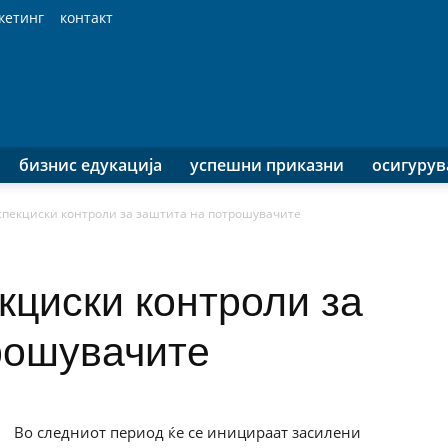
кетинг
контакт
бизнис едукација
успешни приказни
осигуру
пекциски контроли за заштита на потрошувачите
кциски контроли за
рошувачите
Во следниот период ќе се иницираат засилени