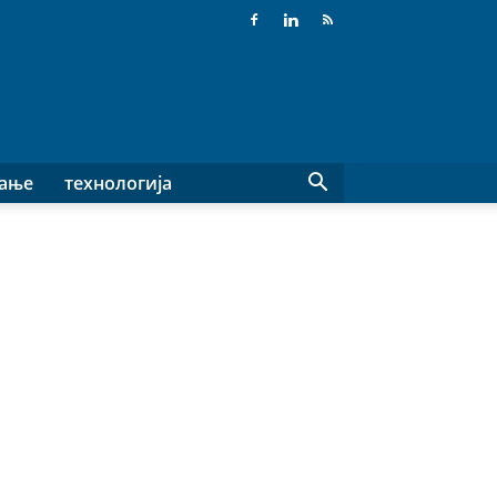
вање
технологија