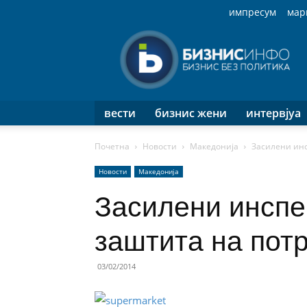
импресум
мар
Бизнис
Инфо
вести
бизнис жени
интервјуа
Почетна
Новости
Македонија
Засилени инс
Новости
Македонија
Засилени инспе
заштита на пот
03/02/2014