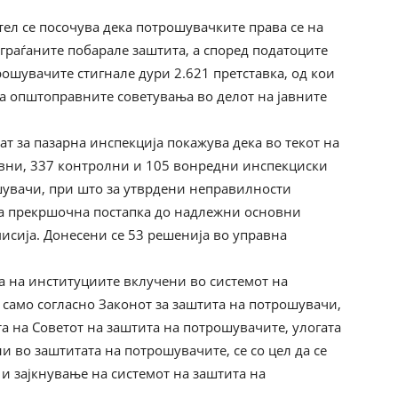
ел се посочува дека потрошувачките права се на
 граѓаните побарале заштита, а според податоците
ошувачите стигнале дури 2.621 претставка, од кои
на општоправните советувања во делот на јавните
ат за пазарна инспекција покажува дека во текот на
овни, 337 контролни и 105 вонредни инспекциски
шувачи, при што за утврдени неправилности
на прекршочна постапка до надлежни основни
исија. Донесени се 53 решенија во управна
та на институциите вклучени во системот на
 само согласно Законот за заштита на потрошувачи,
та на Советот на заштита на потрошувачите, улогата
и во заштитата на потрошувачите, се со цел да се
и зајкнување на системот на заштита на