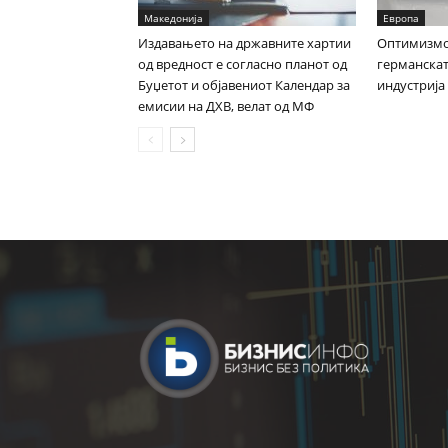
Македонија
Европа
Издавањето на државните хартии
Оптимизмот
од вредност е согласно планот од
германска
Буџетот и објавениот Календар за
индустрија
емисии на ДХВ, велат од МФ