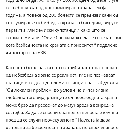
годишно се движи околу 420.000. Еден од десет луѓе
се разболуваат од контаминирана храна секоја
година, а повеќе од 200 болести се предизвикани од
консумирање небезбедна храна со бактерии, вируси,
паразити или хемиски супстанции како што се
тешките метали. “Овие бројки може да се спречат само
кога безбедноста на храната е приоритет,” подвлече
директорот на АХВ.
Како што беше нагласено на трибината, опасностите
од небезбедна храна се реалност, тие не познаваат
граници и се дел од големиот синџир на снабдување.
“Од локален проблем, во услови на интензивна
глобална трговија, ризиците од небезбедната храна
може брзо да прераснат до меѓународна вонредна
состојба. За да се спречи ова подготвеноста е клучна
пред да се случи неочекуваното.” Науката ја дава
основата за безбедност на храната, но спречувањето