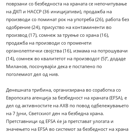
поврзани со безбедноста на храната се непочитување
на ДХП и HACCP (36 иницијативи), продажба на
производи со поминат рок на употреба (26), работа без
одобрение (24), присуство на контаминенти во
производ (17), сомнеж за труење со храна (16),
продажба на производи со променети
органолептички својства (16), измама на потрошувачи
(14), сомнеж во квалитетот на производот (5)”, додаде
Миланов, посочувајќи дека е постапено по
поголемиот дел од нив.
Денешната трибина, организирана во соработка со
Европската агенција за безбедност на храната (EFSA), е
дел од активностите на АХВ по повод одбележувањето
на 7 Јуни, Светскиот ден на безбедна храна.
Претставници од EFSA ќе ја претстават улогата и
значењето на EFSA во системот за безбедност на храна