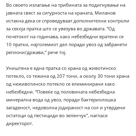
Во своето излагање на трибината за подигнување на
јавната свест за сигурноста на храната, Миланов
истакна дека се спроведуваат дополнителни контроли
за секоја пратка што се увезува во државата. “Од
почетокот на годинава, како небезбедни вратени се
10 пратки, најголемиот дел поради увоз од забранети
региони/држави,” рече тој.
Уништена е една пратка со храна од животинско
потекло, со тежина од 207 тони, а околу 30 тони храна
од неживотинско потекло се елиминирани како
небезбедни. “Повеќе од половината небезбедна
минерална вода од увоз, поради бактериолошка
загаденост, недоволна јодираност на сол и утврдени
остатоци од пестициди во зеленчук”, нагласи
директорот.