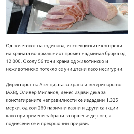
Од почетокот на годинава, инспекциските контроли
на храната во домашниот промет надминаа бројка од
12.000. Околу 56 тони храна од животинско и
неживотинско потекло се уништени како несигурни.
Директорот на Агенцијата за храна и ветеринарство
(АХВ), Оливер Миланов, денес изјави дека за
констатираните неправилности се издадени 1.325
мерки, од кои 260 парични казни и други санкции
како привремени забрани за вршење дејност, а
поднесени се и прекршочни пријави.