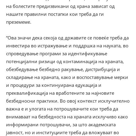
на болестите предизвикани од храна зависат од
нашите правилни постапки кои треба да ги
преземеме.
“Ова значи дека секоја од државите се повеќе треба да
инвестира во истражување и поддршка на науката, во
спроведување програми за идентификување
потенцијални ризици од контаминација на храната,
обезбедување безбедно ракување, дистрибуција и
складирање на храната, како и воспоставување мерки
и процедури за континуирана едукација и
преквалификација на вработените за најновите
безбедносни практики. Во овој контекст исклучително
важна е и улогата на потрошувачите кои треба да
внимаваат на безбедноста на храната исклучиво како
информирани потрошувачи, за што академската
јавност, но и институциите треба да вложуваат во