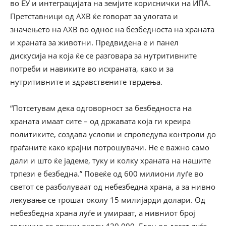
во ЕУ и интеграцијата на земјите кориснички на ИПА.
Претставници од АХВ ќе говорат за улогата и
значењето на АХВ во однос на безбедноста на храната
и храната за животни. Предвидена е и панел
дискусија на која ќе се разговара за нутритивните
потреби и навиките во исхраната, како и за
нутритивните и здравствените тврдења.
“Потсетувам дека одговорност за безбедноста на
храната имаат сите – од државата која ги креира
политиките, создава услови и спроведува контроли до
граѓаните како крајни потрошувачи. Не е важно само
дали и што ќе јадеме, туку и колку храната на нашите
трпези е безбедна.” Повеќе од 600 милиони луѓе во
светот се разболуваат од небезбедна храна, а за нивно
лекување се трошат околу 15 милијарди долари. Од
небезбедна храна луѓе и умираат, а нивниот број