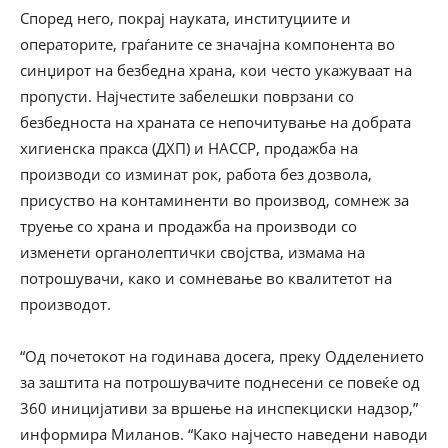
Според него, покрај науката, институциите и
операторите, граѓаните се значајна компонента во
синџирот на безбедна храна, кои често укажуваат на
пропусти. Најчестите забелешки поврзани со
безбедноста на храната се непочитување на добрата
хигиенска пракса (ДХП) и HACCP, продажба на
производи со изминат рок, работа без дозвола,
присуство на контаминенти во производ, сомнеж за
труење со храна и продажба на производи со
изменети органолептички својства, измама на
потрошувачи, како и сомневање во квалитетот на
производот.
“Од почетокот на годинава досега, преку Одделението
за заштита на потрошувачите поднесени се повеќе од
360 иницијативи за вршење на инспекциски надзор,”
информира Миланов. “Како најчесто наведени наводи