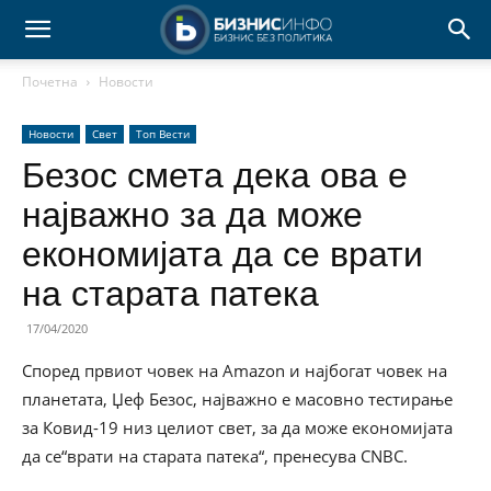
Почетна
Новости
Новости
Свет
Топ Вести
Безос смета дека ова е
најважно за да може
економијата да се врати
на старата патека
17/04/2020
Според првиот човек на Amazon и најбогат човек на
планетата, Џеф Безос, најважно е масовно тестирање
за Ковид-19 низ целиот свет, за да може економијата
да се“врати на старата патека“, пренесува CNBC.