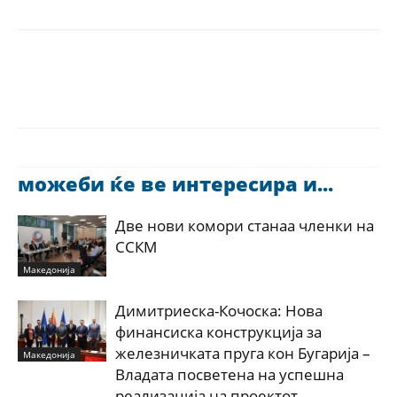
можеби ќе ве интересира и...
Две нови комори станаа членки на
ССКМ
Македонија
Димитриеска-Кочоска: Нова
финансиска конструкција за
железничката пруга кон Бугарија –
Македонија
Владата посветена на успешна
реализација на проектот