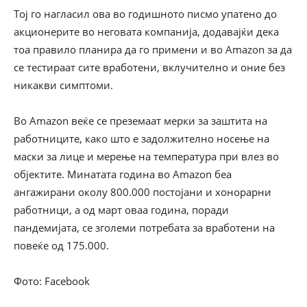
Тој го нагласил ова во годишното писмо упатено до
акционерите во неговата компанија, додавајќи дека
тоа правило планира да го примени и во Amazon за да
се тестираат сите вработени, вклучително и оние без
никакви симптоми.
Во Аmazon веќе се преземаат мерки за заштита на
работниците, како што е задолжително носење на
маски за лице и мерење на температура при влез во
објектите. Минатата година во Amazon беа
ангажирани околу 800.000 постојани и хонорарни
работници, а од март оваа година, поради
пандемијата, се зголеми потребата за вработени на
повеќе од 175.000.
Фото: Facebook