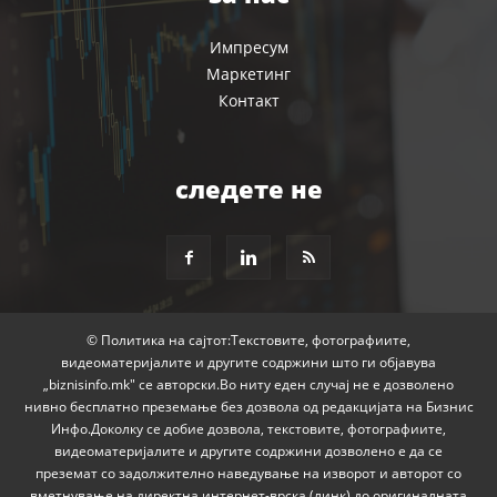
Импресум
Маркетинг
Контакт
следете не
© Политика на сајтот:Текстовите, фотографиите,
видеоматеријалите и другите содржини што ги објавува
„biznisinfo.mk" се авторски.Во ниту еден случај не е дозволено
нивно бесплатно преземање без дозвола од редакцијата на Бизнис
Инфо.Доколку се добие дозвола, текстовите, фотографиите,
видеоматеријалите и другите содржини дозволено е да се
преземат со задолжително наведување на изворот и авторот со
вметнување на директна интернет-врска (линк) до оригиналната