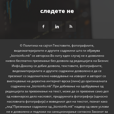
следете не
© Политика на сајтот:Текстовите, фотографиите,
видеоматеријалите и другите содржини што ги објавува
„biznisinfo.mk" се авторски.Во ниту еден случај не е дозволено
нивно бесплатно преземање без дозвола од редакцијата на Бизнис
Инфо.Доколку се добие дозвола, текстовите, фотографиите,
видеоматеријалите и другите содржини дозволено е да се
преземат со задолжително наведување на изворот и авторот со
вметнување на директна интернет-врска (линк) до оригиналната
содржина на „biznisinfo.mk".При добивање на одобрување од
редакцијата за превземање на текст, може да се превземе само дел
од новинарско дело насловот, придружната фотографија (односно
насловната фотографија) и воведниот дел на текстот, познат како
„лид"Преземање содржини од „biznisinfo.mk" надвор од овие услови
не е дозволено и подложи на санкционирање согласно Законот за