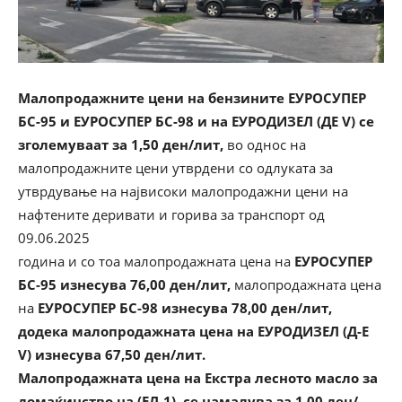
Малопродажните цени на бензините ЕУРОСУПЕР
БС-95 и ЕУРОСУПЕР БС-98 и на ЕУРОДИЗЕЛ (ДЕ V) се
зголемуваат за 1,50 ден/лит,
во однос на
малопродажните цени утврдени со одлуката за
утврдување на највисоки малопродажни цени на
нафтените деривати и горива за транспорт од
09.06.2025
година и со тоа малопродажната цена на
ЕУРОСУПЕР
БС-95 изнесува 76,00 ден/лит,
малопродажната цена
на
ЕУРОСУПЕР БС-98 изнесува 78,00 ден/лит,
додека малопродажната цена на ЕУРОДИЗЕЛ (Д-Е
V)
изнесува 67,50 ден/лит.
Малопродажната цена на Екстра лесното масло за
домаќинство на (ЕЛ-1), се намалува за 1,00 ден/