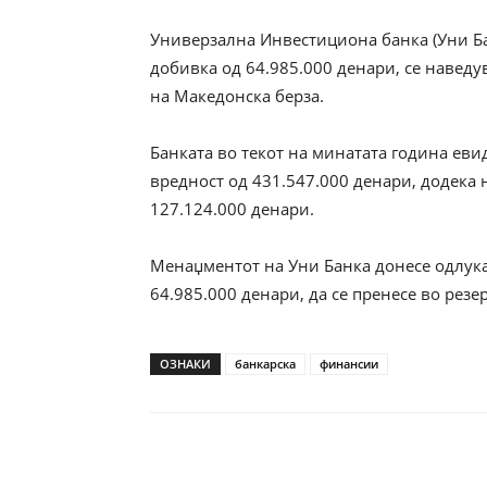
Универзална Инвестициона банка (Уни Ба
добивка од 64.985.000 денари, се навед
на Македонска берза.
Банката во текот на минатата година ев
вредност од 431.547.000 денари, додека
127.124.000 денари.
Менаџментот на Уни Банка донесе одлука
64.985.000 денари, да се пренесе во резе
ОЗНАКИ
банкарска
финансии