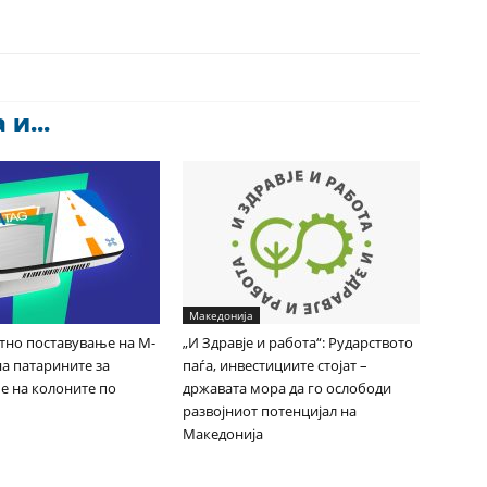
и...
Македонија
Итно поставување на М-
„И Здравје и работа“: Рударството
на патарините за
паѓа, инвестициите стојат –
е на колоните по
државата мора да го ослободи
развојниот потенцијал на
Македонија