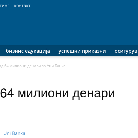
тинг
контакт
бизнис едукација
успешни приказни
осигуру
ад 64 милиони денари за Уни Банка
 64 милиони денари