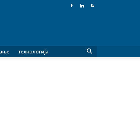
вање
технологија