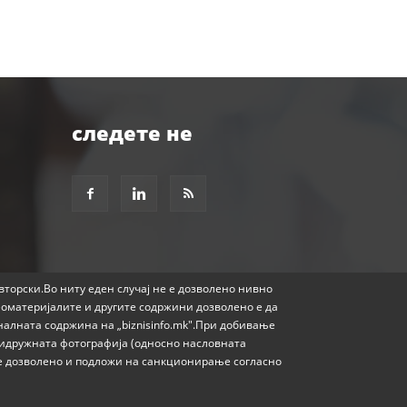
следете не
авторски.Во ниту еден случај не е дозволено нивно
еоматеријалите и другите содржини дозволено е да
налната содржина на „biznisinfo.mk".При добивање
придружната фотографија (односно насловната
е е дозволено и подложи на санкционирање согласно