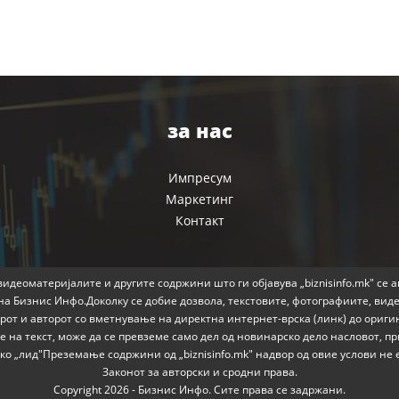
за нас
Импресум
Маркетинг
Контакт
идеоматеријалите и другите содржини што ги објавува „biznisinfo.mk" се 
на Бизнис Инфо.Доколку се добие дозвола, текстовите, фотографиите, вид
от и авторот со вметнување на директна интернет-врска (линк) до ориги
 на текст, може да се превземе само дел од новинарско дело насловот, 
како „лид"Преземање содржини од „biznisinfo.mk" надвор од овие услови н
Законот за авторски и сродни права.
Copyright 2026 - Бизнис Инфо. Сите права се задржани.