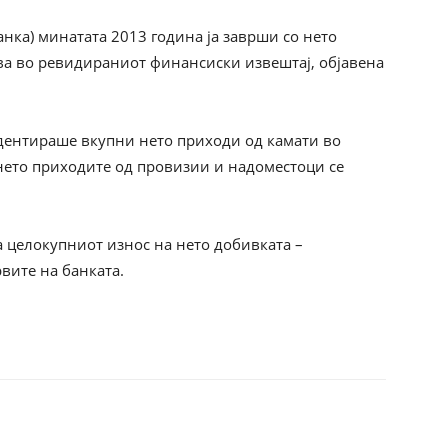
нка) минатата 2013 година ја заврши со нето
ува во ревидираниот финансиски извештај, објавена
идентираше вкупни нето приходи од камати во
 нето приходите од провизии и надоместоци се
 целокупниот износ на нето добивката –
рвите на банката.