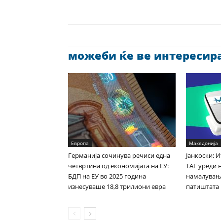
можеби ќе ве интересира 
Европа
Македонија
Германија сочинува речиси една
Јанкоски: 
четвртина од економијата на ЕУ:
ТАГ уреди 
БДП на ЕУ во 2025 година
намалувањ
изнесуваше 18,8 трилиони евра
патиштата