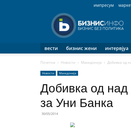
импресум
марке
Бизнис
Инфо
вести
бизнис жени
интервјуа
Почетна
Новости
Македонија
Добивка од н
Новости
Македонија
Добивка од над
за Уни Банка
30/05/2014