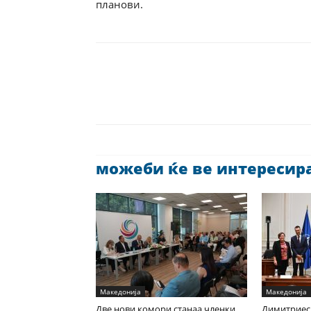
планови.
можеби ќе ве интересира 
Македонија
Македонија
Две нови комори станаа членки
Димитриес