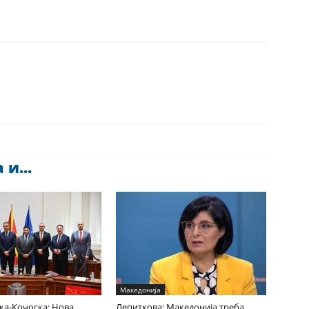
и...
Македонија
ка-Кочоска: Нова
Лепиткова: Македонија треба