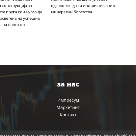
 конструкција за
одговорно да ги искористи своите
та пруга кон Бугарија
минерални богатства
посветена на успешна
а на проектот
за нас
Импресум
Маркетинг
Контакт
идеоматеријалите и другите содржини што ги објавува „biznisinfo.mk" се 