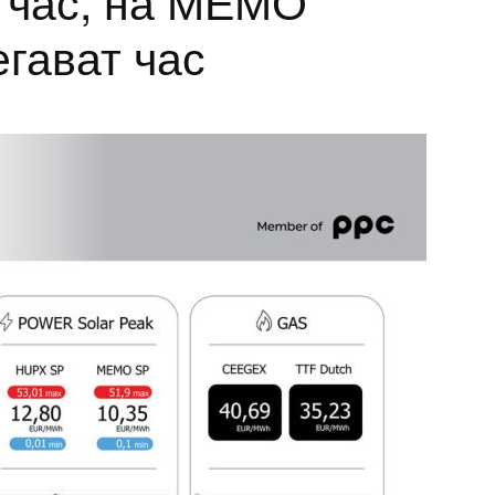
т час, на МЕМО
егават час