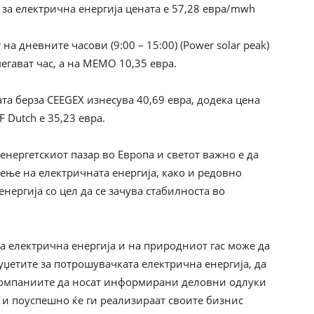
за електрична енергија цената е 57,28 евра/mwh
на дневните часови (9:00 – 15:00) (Power solar peak)
егават час, а на MEMO 10,35 евра.
та берза CEEGEX изнесува 40,69 евра, додека цена
 Dutch е 35,23 евра.
 енергетскиот пазар во Европа и светот важно е да
ење на електричната енергија, како и редовно
нергија со цел да се зачува стабилноста во
 електрична енергија и на природниот гас може да
џетите за потрошувачката електрична енергија, да
и компаниите да носат информирани деловни одлуки
 и поуспешно ќе ги реализираат своите бизнис