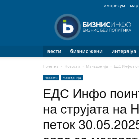
импресум
мар
Бизнис
Инфо
вести
бизнис жени
интервјуа
Почетна
Новости
Македонија
ЕДС Инфо поин
Новости
Македонија
ЕДС Инфо поинт
на струјата на 
петок 30.05.202