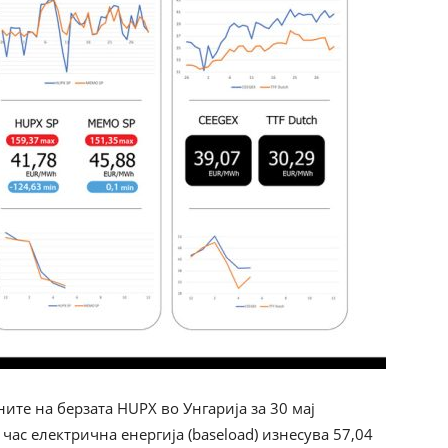
ите на берзата HUPX во Унгарија за 30 мај
час електрична енергија (baseload) изнесува 57,04