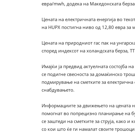
евра/mwh, додека на Македонската берза 
Цената на електричната енергија во текот 
на HUPX постигна ниво од 12,80 евра за м
Цената на природниот гас пак на унгарска
според индексот на холандската берза, TTF
Имајќи ја предвид актуелната состојба на
се подигне свесноста за домаќинско трош
подмирување на сметките за електрична е
снабдувањето.
Информациите за движењето на цената на
помогнат во попрецизно планирање на бу
се заштеди на сметките за струја, како 
со кои што ќе ги намалат своите трошоци