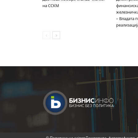
на ССКМ
финансиска
железничка
– Владата 
реализациј
© Политика на сајтот:Текстовите, фотографиите, в