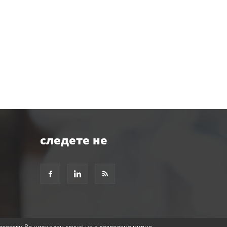
следете не
авторски.Во ниту еден случај не е дозволено нивно