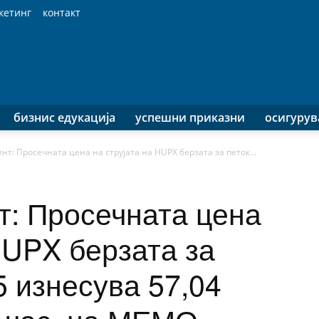
кетинг
контакт
бизнис едукација
успешни приказни
осигуру
т: Просечната цена на струјата на HUPX берзата за петок...
: Просечната цена
HUPX берзата за
5 изнесува 57,04