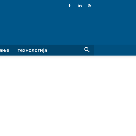
вање
технологија