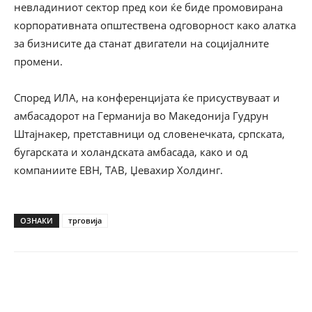
невладиниот сектор пред кои ќе биде промовирана
корпоративната општествена одговорност како алатка
за бизнисите да станат двигатели на социјалните
промени.
Според ИЛА, на конференцијата ќе присуствуваат и
амбасадорот на Германија во Македонија Гудрун
Штајнакер, претставници од словенечката, српската,
бугарската и холандската амбасада, како и од
компаниите ЕВН, ТАВ, Џевахир Холдинг.
ОЗНАКИ
трговија