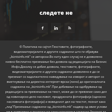
следете не
© Политика на сајтот:Текстовите, фотографиите,
видеоматеријалите и другите содржини што ги објавува
„biznisinfo.mk" се авторски.Во ниту еден случај не е дозволено
нивно бесплатно преземање без дозвола од редакцијата на Бизнис
Инфо.Доколку се добие дозвола, текстовите, фотографиите,
видеоматеријалите и другите содржини дозволено е да се
преземат со задолжително наведување на изворот и авторот со
вметнување на директна интернет-врска (линк) до оригиналната
содржина на „biznisinfo.mk".При добивање на одобрување од
редакцијата за превземање на текст, може да се превземе само дел
од новинарско дело насловот, придружната фотографија (односно
насловната фотографија) и воведниот дел на текстот, познат како
„лид"Преземање содржини од „biznisinfo.mk" надвор од овие услови
не е дозволено и подложи на санкционирање согласно Законот за