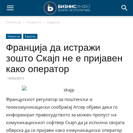
Почетна
Новости
Европа
Новости
Европа
Франција да истражи
зошто Скајп не е пријавен
како оператор
19/03/2013
Францускиот регулатор за поштенски и
телекомуникациски сообраќај Arcep објави дека го
информирал правосудството за можен пропуст на
комуникацискиот софтвер Скајп да ја исполни својата
обврска да се пријави како комуникациски оператор