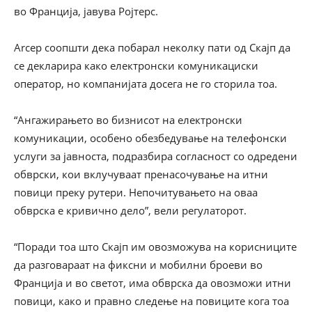
во Франција, јавува Ројтерс.
Arcep соопшти дека побарал неколку пати од Скајп да
се декларира како електронски комуникациски
оператор, но компанијата досега не го сторила тоа.
“Ангажирањето во бизнисот на електронски
комуникации, особено обезбедување на телефонски
услуги за јавноста, подразбира согласност со одредени
обврски, кои вклучуваат пренасочување на итни
повици преку рутери. Непочитувањето на оваа
обврска е кривично дело”, вели регулаторот.
“Поради тоа што Скајп им овозможува на корисниците
да разговараат на фиксни и мобилни броеви во
Франција и во светот, има обврска да овозможи итни
повици, како и правно следење на повиците кога тоа