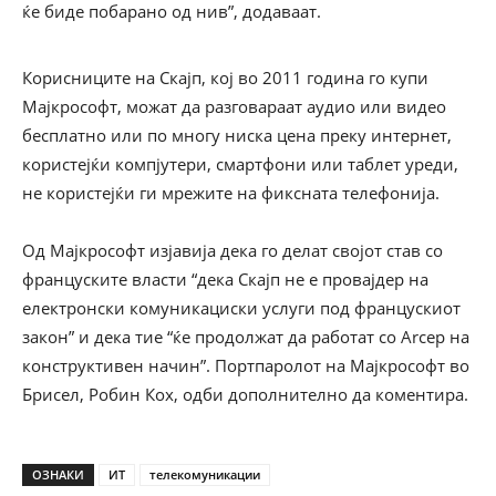
ќе биде побарано од нив”, додаваат.
Корисниците на Скајп, кој во 2011 година го купи
Мајкрософт, можат да разговараат аудио или видео
бесплатно или по многу ниска цена преку интернет,
користејќи компјутери, смартфони или таблет уреди,
не користејќи ги мрежите на фиксната телефонија.
Од Мајкрософт изјавија дека го делат својот став со
француските власти “дека Скајп не е провајдер на
електронски комуникациски услуги под францускиот
закон” и дека тие “ќе продолжат да работат со Arcep на
конструктивен начин”. Портпаролот на Мајкрософт во
Брисел, Робин Кох, одби дополнително да коментира.
ОЗНАКИ
ИТ
телекомуникации