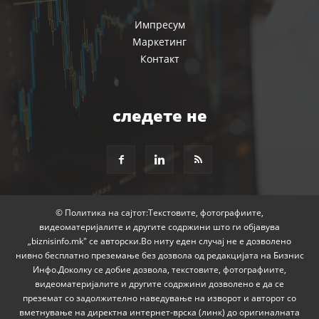
Импресум
Маркетинг
Контакт
следете не
© Политика на сајтот:Текстовите, фотографиите,
видеоматеријалите и другите содржини што ги објавува
„biznisinfo.mk" се авторски.Во ниту еден случај не е дозволено
нивно бесплатно преземање без дозвола од редакцијата на Бизнис
Инфо.Доколку се добие дозвола, текстовите, фотографиите,
видеоматеријалите и другите содржини дозволено е да се
преземат со задолжително наведување на изворот и авторот со
вметнување на директна интернет-врска (линк) до оригиналната