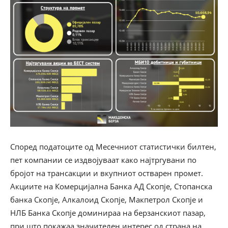
Според податоците од Месечниот статистички билтен,
пет компании се издвојуваат како најтргувани по
бројот на трансакции и вкупниот остварен промет.
Акциите на Комерцијална Банка АД Скопје, Стопанска
банка Скопје, Алкалоид Скопје, Макпетрол Скопје и
НЛБ Банка Скопје доминираа на берзанскиот пазар,
при што покажаа значителен интерес од страна на