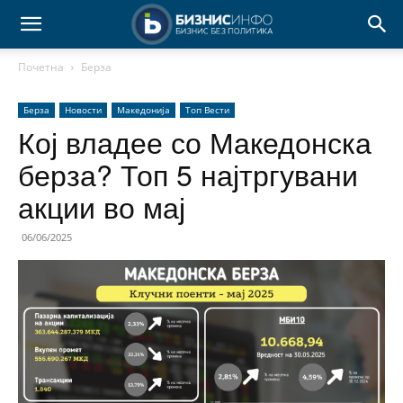
Почетна
Берза
Берза
Новости
Македонија
Топ Вести
Кој владее со Македонска
берза? Топ 5 најтргувани
акции во мај
06/06/2025