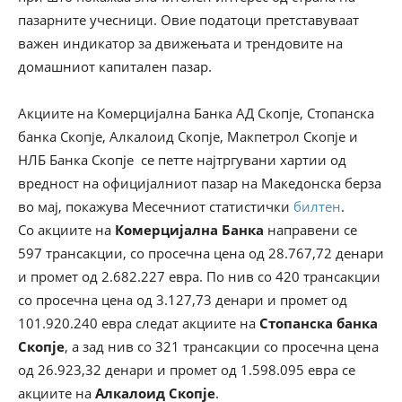
пазарните учесници. Овие податоци претставуваат
важен индикатор за движењата и трендовите на
домашниот капитален пазар.
Акциите на Комерцијална Банка АД Скопје, Стопанска
банка Скопје, Алкалоид Скопје, Макпетрол Скопје и
НЛБ Банка Скопје се петте најтргувани хартии од
вредност на официјалниот пазар на Македонска берза
во мај, покажува Месечниот статистички
билтен
.
Со акциите на
Комерцијална Банка
направени се
597 трансакции, со просечна цена од 28.767,72 денари
и промет од 2.682.227 евра. По нив со 420 трансакции
со просечна цена од 3.127,73 денари и промет од
101.920.240 евра следат акциите на
Стопанска банка
Скопје
, а зад нив со 321 трансакции со просечна цена
од 26.923,32 денари и промет од 1.598.095 евра се
акциите на
Алкалоид Скопје
.