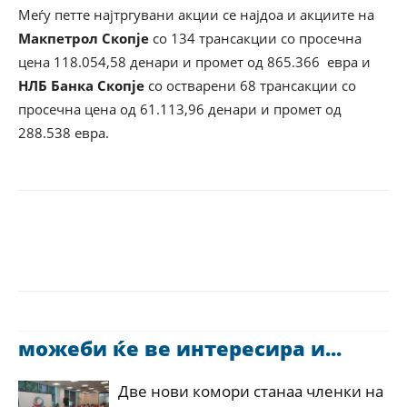
Меѓу петте најтргувани акции се најдоа и акциите на
Макпетрол Скопје
со 134 трансакции со просечна
цена 118.054,58 денари и промет од 865.366 евра и
НЛБ Банка Скопје
со остварени 68 трансакции со
просечна цена од 61.113,96 денари и промет од
288.538 евра.
можеби ќе ве интересира и...
Две нови комори станаа членки на