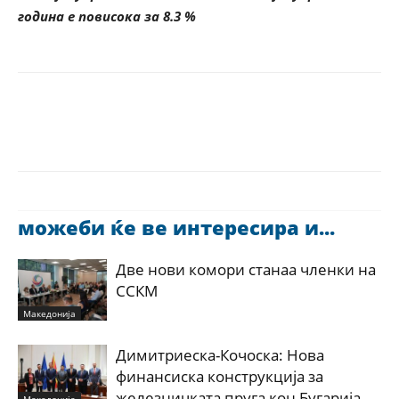
година е повисока за 8.3 %
можеби ќе ве интересира и...
Две нови комори станаа членки на
ССКМ
Македонија
Димитриеска-Кочоска: Нова
финансиска конструкција за
железничката пруга кон Бугарија –
Македонија