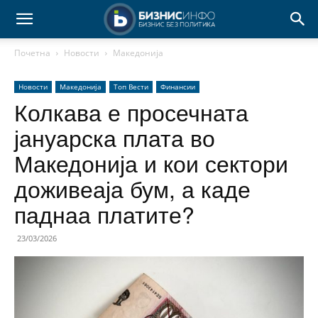
Почетна
Новости
Македонија
Новости
Македонија
Топ Вести
Финансии
Колкава е просечната
јануарска плата во
Македонија и кои сектори
доживеаја бум, а каде
паднаа платите?
23/03/2026