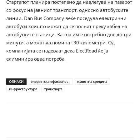
Стартапот планира постепено да навлегува на пазарот
со фокус на јавниот транспорт, односно автобуските
линии. Dan Bus Company веќе поседува електрични
автобуси коишто можат да се полнат преку кабел на
автобуските станици. За тоа им е потребно две до три
минути, а можат да поминат 30 километри. Од
компанијата се надеваат дека ElectRoad ќе ја
елиминира оваа потреба.
ОЗНАКИ
енергетска ефикасност
животна средина
инфраструктура
транспорт