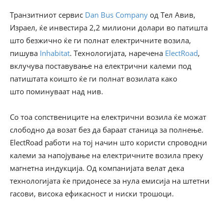
Транзитниот сервис
Dan Bus Company
од Тел Авив,
Израел, ќе инвестира 2,2 милиони долари во патишта
што безжично ќе ги полнат електричните возила,
пишува
Inhabitat
. Технологијата, наречена
ElectRoad
,
вклучува поставување на електрични калеми под
патиштата коишто ќе ги полнат возилата како
што поминуваат над нив.
Со тоа сопствениците на електрични возила ќе можат
слободно да возат без да бараат станица за полнење.
ElectRoad работи на тој начин што користи спроводни
калеми за напојување на електричните возила преку
магнетна индукција. Од компанијата велат дека
технологијата ќе придонесе за нула емисија на штетни
гасови, висока ефикасност и ниски трошоци.