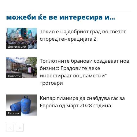
можеби ќе ве интересира и...
Токио е најдобриот град во светот
според генерацијата Z
Дестинации
Топлотните бранови создаваат нов
бизнис: Градовите веќе
инвестираат во „паметни“
Новости
тротоари
Кипар планира да снабдува гас за
Европа од март 2028 година
Европа