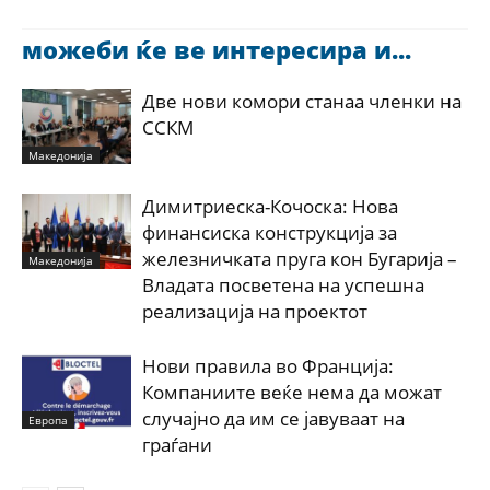
можеби ќе ве интересира и...
Две нови комори станаа членки на
ССКМ
Македонија
Димитриеска-Кочоска: Нова
финансиска конструкција за
железничката пруга кон Бугарија –
Македонија
Владата посветена на успешна
реализација на проектот
Нови правила во Франција:
Компаниите веќе нема да можат
случајно да им се јавуваат на
Европа
граѓани