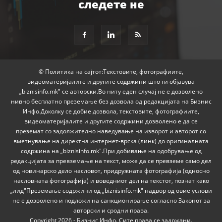
следете не
© Политика на сајтот:Текстовите, фотографиите,
видеоматеријалите и другите содржини што ги објавува
„biznisinfo.mk" се авторски.Во ниту еден случај не е дозволено
нивно бесплатно преземање без дозвола од редакцијата на Бизнис
Инфо.Доколку се добие дозвола, текстовите, фотографиите,
видеоматеријалите и другите содржини дозволено е да се
преземат со задолжително наведување на изворот и авторот со
вметнување на директна интернет-врска (линк) до оригиналната
содржина на „biznisinfo.mk".При добивање на одобрување од
редакцијата за превземање на текст, може да се превземе само дел
од новинарско дело насловот, придружната фотографија (односно
насловната фотографија) и воведниот дел на текстот, познат како
„лид"Преземање содржини од „biznisinfo.mk" надвор од овие услови
не е дозволено и подложи на санкционирање согласно Законот за
авторски и сродни права.
Copyright 2026 - Бизнис Инфо. Сите права се задржани.