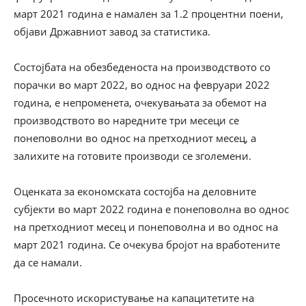
март 2021 година е намален за 1.2 процентни поени,
објави Државниот завод за статистика.
Состојбата на обезбеденоста на производството со
порачки во март 2022, во однос на февруари 2022
година, е непроменета, очекувањата за обемот на
производството во наредните три месеци се
понеповолни во однос на претходниот месец, а
залихите на готовите производи се зголемени.
Оценката за економската состојба на деловните
субјекти во март 2022 година е понеповолна во однос
на претходниот месец и понеповолна и во однос на
март 2021 година. Се очекува бројот на вработените
да се намали.
Просечното искористување на капацитетите на