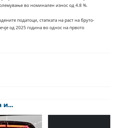
зголемување во номинален износ од 4.8 %.
дените податоци, стапката на раст на бруто-
чје од 2025 година во однос на првото
и...