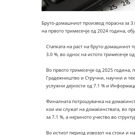
Бруто-домашниот производ порасна за 3.
на првото тримесечје од 2024 година, обј
Стапката на раст на бруто-домашниот п
3.0 %, во однос на истото тримесечје о
Во првото тримесечје од 2025 година, п
Градежништво и Стручни, научни и те
услужни дејности од 7.1 % и Информац
Финалната потрошувачка на домаќинст
кои им служат на домаќинствата, во пр
за 7.1 %, а нејзиното учество во струк
Во истиот период извозот на стоки и на