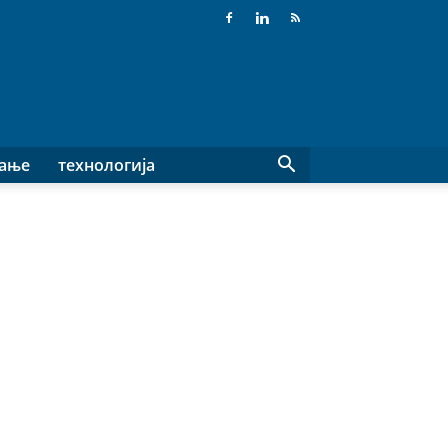
вање
технологија