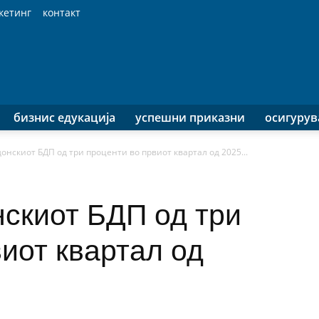
кетинг
контакт
бизнис едукација
успешни приказни
осигуру
онскиот БДП од три проценти во првиот квартал од 2025...
нскиот БДП од три
иот квартал од