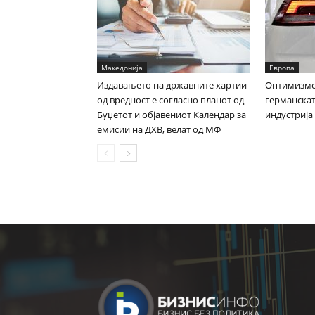
Македонија
Европа
Издавањето на државните хартии
Оптимизмот
од вредност е согласно планот од
германска
Буџетот и објавениот Календар за
индустрија
емисии на ДХВ, велат од МФ