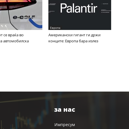
Европа
 се враќа во
Американски гигант ги држи
та автомобилска
конците: Европа бара излез
за нас
Импресум