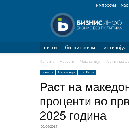
импресум
мар
Бизнис
Инфо
вести
бизнис жени
интервјуа
Почетна
Новости
Македонија
Раст на макед
Новости
Македонија
Топ Вести
Раст на македо
проценти во прв
2025 година
03/06/2025