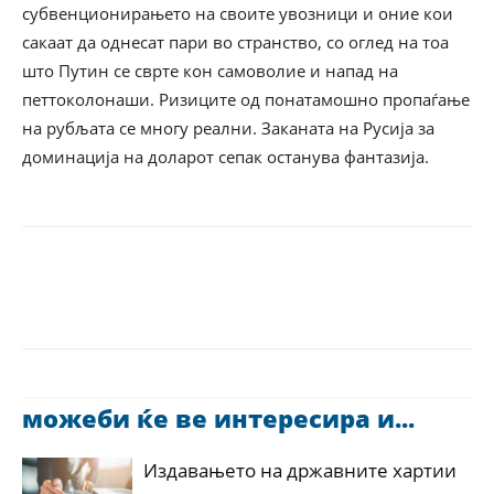
субвенционирањето на своите увозници и оние кои
сакаат да однесат пари во странство, со оглед на тоа
што Путин се сврте кон самоволие и напад на
петтоколонаши. Ризиците од понатамошно пропаѓање
на рубљата се многу реални. Заканата на Русија за
доминација на доларот сепак останува фантазија.
можеби ќе ве интересира и...
Издавањето на државните хартии