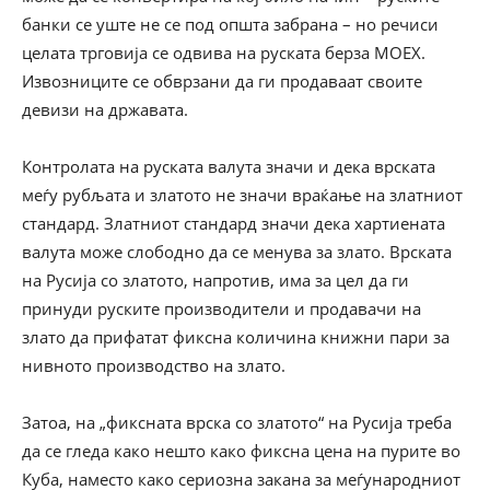
банки се уште не се под општа забрана – но речиси
целата трговија се одвива на руската берза MOEX.
Извозниците се обврзани да ги продаваат своите
девизи на државата.
Контролата на руската валута значи и дека врската
меѓу рубљата и златото не значи враќање на златниот
стандард. Златниот стандард значи дека хартиената
валута може слободно да се менува за злато. Врската
на Русија со златото, напротив, има за цел да ги
принуди руските производители и продавачи на
злато да прифатат фиксна количина книжни пари за
нивното производство на злато.
Затоа, на „фиксната врска со златото“ на Русија треба
да се гледа како нешто како фиксна цена на пурите во
Куба, наместо како сериозна закана за меѓународниот