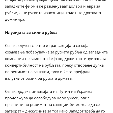
западните фирми ќе разменуваат долари и евра за
рубљи, а не руските извозници, каде што државата
доминира.
Илузијата за силна рубља
Сепак, клучен фактор е трансакцијата со која –
создавање побарувачка за руската рубља од западните
компании не само што ќе ја поддржи континуираната
конвертибилност на рубљата, преку отворање дупка
во режимот на санкции, туку и ќе го префрли
валутниот ризик од руската држава.
Сепак, додека инвазијата на Путин на Украина
продолжува да ослободува нови ужаси, овие
празнини во режимот на санкции би можеле да се
затворат – дискусиите за тоа како Западот треба да го