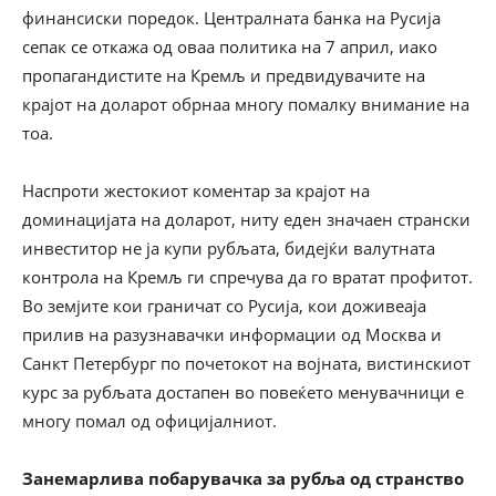
финансиски поредок. Централната банка на Русија
сепак се откажа од оваа политика на 7 април, иако
пропагандистите на Кремљ и предвидувачите на
крајот на доларот обрнаа многу помалку внимание на
тоа.
Наспроти жестокиот коментар за крајот на
доминацијата на доларот, ниту еден значаен странски
инвеститор не ја купи рубљата, бидејќи валутната
контрола на Кремљ ги спречува да го вратат профитот.
Во земјите кои граничат со Русија, кои доживеаја
прилив на разузнавачки информации од Москва и
Санкт Петербург по почетокот на војната, вистинскиот
курс за рубљата достапен во повеќето менувачници е
многу помал од официјалниот.
Занемарлива побарувачка за рубља од странство