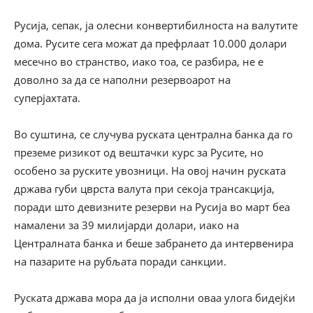
Русија, сепак, ја олесни конвертибилноста на валутите
дома. Русите сега можат да префрлаат 10.000 долари
месечно во странство, иако тоа, се разбира, не е
доволно за да се наполни резервоарот на
суперјахтата.
Во суштина, се случува руската централна банка да го
преземе ризикот од вештачки курс за Русите, но
особено за руските увозници. На овој начин руската
држава губи цврста валута при секоја трансакција,
поради што девизните резерви на Русија во март беа
намалени за 39 милијарди долари, иако на
Централната банка и беше забрането да интервенира
на пазарите на рубљата поради санкции.
Руската држава мора да ја исполни оваа улога бидејќи