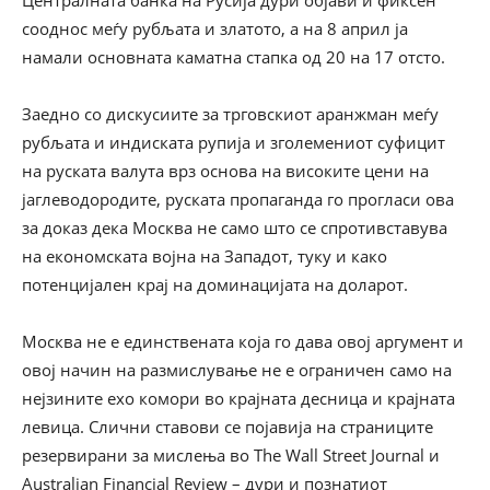
Централната банка на Русија дури објави и фиксен
сооднос меѓу рубљата и златото, а на 8 април ја
намали основната каматна стапка од 20 на 17 отсто.
Заедно со дискусиите за трговскиот аранжман меѓу
рубљата и индиската рупија и зголемениот суфицит
на руската валута врз основа на високите цени на
јаглеводородите, руската пропаганда го прогласи ова
за доказ дека Москва не само што се спротивставува
на економската војна на Западот, туку и како
потенцијален крај на доминацијата на доларот.
Москва не е единствената која го дава овој аргумент и
овој начин на размислување не е ограничен само на
нејзините ехо комори во крајната десница и крајната
левица. Слични ставови се појавија на страниците
резервирани за мислења во The Wall Street Journal и
Australian Financial Review – дури и познатиот