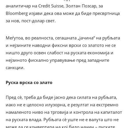
аналитичар на Credit Suisse, Золтан Позсар, за
Bloomberg изјави дека ова може да биде пресвртница
за нов, пост-долар свет.
Меѓутоа, во реалноста, сегашната „јачина“ на рубљата
и нејзините наводни фиксни врски со златото не се
ништо друго освен слабост на руската економија и
нејзиното фискално управување пред западните
санкции.
Руска врска со злато
Пред сè, треба да биде јасно дека силата на рубљата,
иако не е целосно илузорна, е резултат на екстремно
намаленото ниво на трговија и контрола на капиталот
на руската влада. Рубљата сè уште не е валута што не
може да се конвертира на кој било начин – руските