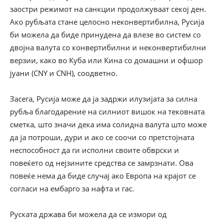
заостри режимот на санкции продолжуваат секој ден.
Ако рубљата стане целосно неконвертибилна, Русија
би можела да биде принудена да влезе во систем со
двојна валута со конвертибилни и неконвертибилни
верзии, како во Куба или Кина со домашни и офшор
јуани (CNY и CNH), соодветно.
Засега, Русија може да ја задржи илузијата за силна
рубља благодарение на силниот вишок на тековната
сметка, што значи дека има солидна валута што може
да ја потроши, дури и ако се соочи со претстојната
неспособност да ги исполни своите обврски и
повеќето од нејзините средства се замрзнати. Ова
повеќе нема да биде случај ако Европа на крајот се
согласи на ембарго за нафта и гас.
Руската држава би можела да се измори од