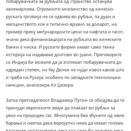
побарувачката за рубљата од странство останува
занемарлива. Огромното мнозинство од кинеско-
руската трговија не се одвива во рубљи, па дури и
малцинството кое е типично врзано за доларот, на
пример преку меѓународните цени на нафтата и гасот,
значи дека финанизацијата на рубљата во кинеските
банки е ниска. И руските фирми имаат само тенка
историја на издавање долгови во јуани. Преговорите
со Индија би можеле да ја зголемат побарувачката до
одреден степен, но Њу Делхи не нуди извоз каков што
ѝ треба на Русија, особено по западните технолошки
санкции, анализира Ал Џезира.
Затоа претседателот Владимир Путин се обидува да ги
принуди европските земји да плаќаат во рубљи за
увоз на природен гас. Многумина беа збунети од овие
барања и сметаа дека веројатно нема да имаат големо
влијание, истакнувајќи дека тоа само би значело дека