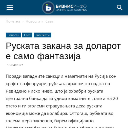
Почетна
Новости
Свет
Новости
Свет
Топ Вести
Руската закана за доларот
е само фантазија
16/04/2022
Поради западните санкции наметнати на Русија кон
крајот на февруари, рубљата драстично падна на
невидено ниско ниво, што ја охрабри руската
централна банка да ги удвои каматните стапки на 20
отсто и ги зголеми стравувањата дека руската
економија може да колабира. Оттогаш, рубљата во
голема мера закрепна, барем официјално.