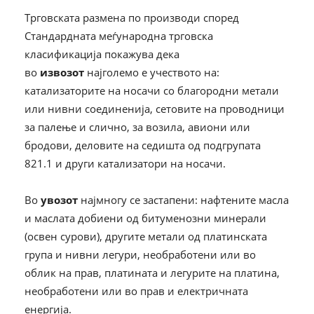
Трговската размена по производи според
Стандардната меѓународна трговска
класификација покажува дека
во
извозот
најголемо е учеството на:
катализаторите на носачи со благородни метали
или нивни соединенија, сетовите на проводници
за палење и слично, за возила, авиони или
бродови, деловите на седишта од подгрупата
821.1 и други катализатори на носачи.
Во
увозот
најмногу се застапени: нафтените масла
и маслата добиени од битуменозни минерали
(освен сурови), другите метали од платинската
група и нивни легури, необработени или во
облик на прав, платината и легурите на платина,
необработени или во прав и електричната
енергија.