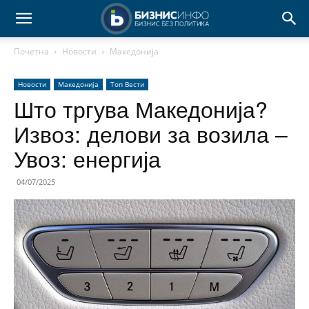
Почетна
Новости
Македонија
Новости
Македонија
Топ Вести
Што тргува Македонија?
Извоз: делови за возила –
Увоз: енергија
04/07/2025