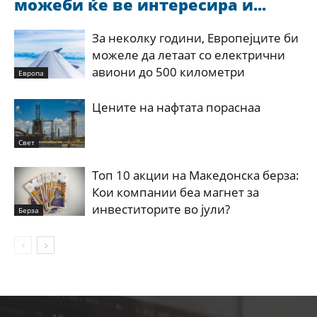
можеби ќе ве интересира и...
За неколку години, Европејците би
можеле да летаат со електрични
авиони до 500 километри
Европа
Цените на нафтата пораснаа
Свет
Топ 10 акции на Македонска берза:
Кои компании беа магнет за
инвеститорите во јули?
Берза