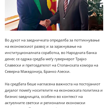
Во духот на заедничката определба за поттикнување
на економскиот развој и за зајакнување на
институционалната соработка, во Народната банка
денес се одржа средба меѓу гувернерот Трајко
Славески и претседателот на Стопанската комора на
Северна Македонија, Бранко Азески.
На средбата беше нагласена важноста на постојаниот
дијалог помеѓу носителите на економската политика и
бизнис-заедницата, особено во контекст на
актуелните светски и регионални економски