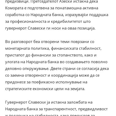
предизвици. Претседателот Азески истакна дека
Комората е подготвена за понатамошна активна
соработка со Народната банка, изразувајќи поддршка
за професионалноста и кредибилитетот што
гувернерот Славески ги носи на оваа позиција.
Во разговорот беа отворени теми поврзани со
монетарната политика, финансиската стабилност,
пристапот до финансии за стопанството, како и
улогата на Народната банка во создавањето поволно
деловно опкружување. Двете страни се согласија дека
со заемна отвореност и координација може да се
придонесе за поефикасно исполнување на
стратегиските економски цели на земјата.
Гувернерот Славески ја истакна заложбата на
Народната банка за транспарентност, предвидливост
и поддршка на стабилноста, како предуслов за