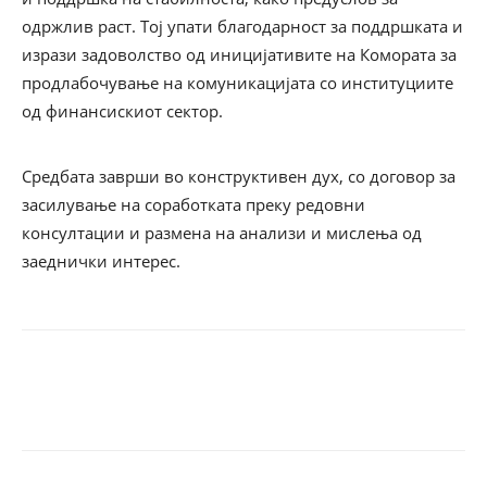
одржлив раст. Тој упати благодарност за поддршката и
изрази задоволство од иницијативите на Комората за
продлабочување на комуникацијата со институциите
од финансискиот сектор.
Средбата заврши во конструктивен дух, со договор за
засилување на соработката преку редовни
консултации и размена на анализи и мислења од
заеднички интерес.