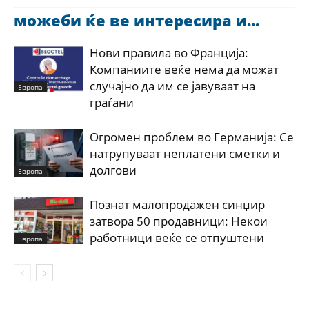
можеби ќе ве интересира и...
Нови правила во Франција:
Компаниите веќе нема да можат
случајно да им се јавуваат на
Европа
граѓани
Огромен проблем во Германија: Се
натрупуваат неплатени сметки и
долгови
Европа
Познат малопродажен синџир
затвора 50 продавници: Некои
работници веќе се отпуштени
Европа