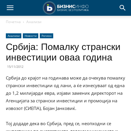
Почетна
Анализи
Анализи
Новости
Регион
Србија: Помалку странски
инвестиции оваа година
15/11/2012
Србија до крајот на годинава може да очекува помалку
странски инвестиции од лани, а ќе изнесуваат од една
до 1,2 милијарди евра, изјави заменик директорот на
Агенцијата за странски инвестиции и промоција на
извозот (СИЕПА), Бојан Јанковиќ.
Тој додаде дека во Србија, пред се, неопходни се