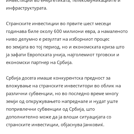
инвестиции во енергетиката, телекомуникациите и
инфраструктурата.
Странските инвестиции во првите шест месеци
годинава биле околу 600 милиони евра, а намаленото
ниво делумно е резултат на изборниот процес
во земјата во тој период, но и економската криза што
ја зафати Европската унија, најголемиот трговски и
економски партнер на Србија.
Србија досега имаше конкурентска предност за
вложување на странските инвеститори во облик на
различни субвенции, но во последно време многу
земји од опкружувањето напреднале и нудат уште
попривлечни субвенции од Србија, што
дополнително може да ја влоши ситуацијата со
странските инвестиции, објаснува Јанковиќ.