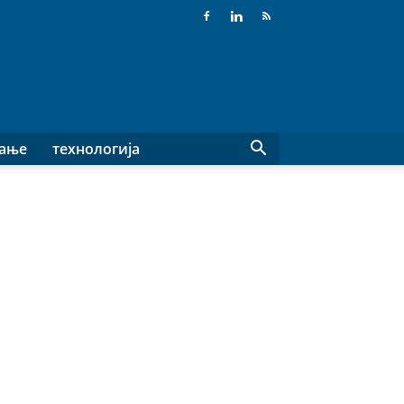
вање
технологија