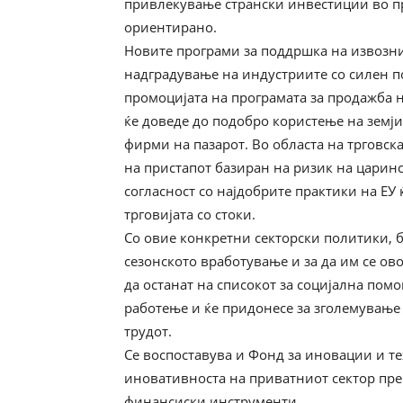
привлекување странски инвестиции во п
ориентирано.
Новите програми за поддршка на извозн
надградување на индустриите со силен по
промоцијата на програмата за продажба 
ќе доведе до подобро користење на земј
фирми на пазарот. Во областа на трговск
на пристапот базиран на ризик на царин
согласност со најдобрите практики на ЕУ
трговијата со стоки.
Со овие конкретни секторски политики, 
сезонското вработување и за да им се ов
да останат на списокот за социјална пом
работење и ќе придонесе за зголемување
трудот.
Се воспоставува и Фонд за иновации и т
иновативноста на приватниот сектор пре
финансиски инструменти.