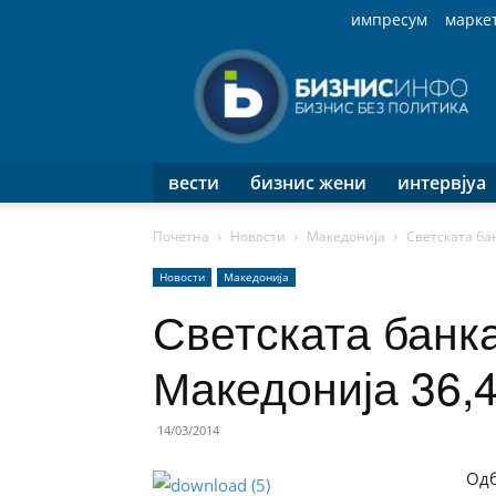
импресум
марке
Бизнис
Инфо
вести
бизнис жени
интервјуа
Почетна
Новости
Македонија
Светската ба
Новости
Македонија
Светската банка
Македонија 36,
14/03/2014
Одб