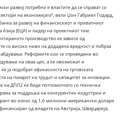
ки развој потребно е властите да се справат со
ектори на економијата”, вели Џон Габриел Годард,
банка за развој на финансискиот и приватниот
 Азија (ЕЦА) и лидер на проектниот тим.
ентираното производство ќе зависи од
е со високо ниво на додадена вредност и побрза
набдување. Реформите кои се спроведени во
дување на оваа цел, а ќе овозможат и
 ќе ја подобрат ефикасноста на трговската
та на пазарот на трудот и капацитет за иновации.
е на ДПЛ2 ќе биде потпомогнато со техничка
рама за поддршка на конкурентни индустрии и
рант во износ од 1,6 милиони американски долари
финансиран од владите на Австрија, Швајцарија,