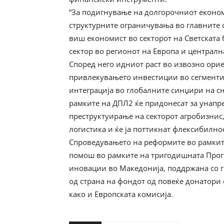
“За подигнување на долгорочниот економс
структурните ограничувања во главните с
виш економист во секторот на Светската 
сектор во регионот на Европа и централна
Според него идниот раст во извозно ори
привлекувањето инвестиции во сегментит
интеграција во глобалните синџири на с
рамките на ДПЛ2 ќе придонесат за унапре
преструктуирање на секторот агробизнис,
логистика и ќе ја поттикнат флексибилнос
Спроведувањето на реформите во рамкит
помош во рамките на тригодишната Прог
иновации во Македонија, поддржана со г
од страна на фондот од повеќе донатори 
како и Европската комисија.