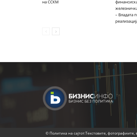
на ССКМ
финансиска
железничка
– Владата 
реализациј
© Политика на сајтот:Текстовите, фотографиите, в