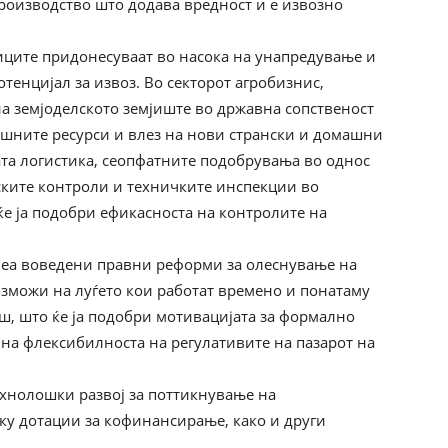
роизводство што додава вредност и е извозно
иците придонесуваат во насока на унапредување и
тенцијал за извоз. Во секторот агробизнис,
на земјоделското земјиште во државна сопственост
ишните ресурси и влез на нови странски и домашни
ата логистика, сеопфатните подобрувања во однос
ските контроли и техничките инспекции во
 ќе ја подобри ефикасноста на контролите на
беа воведени правни реформи за олеснување на
озможи на луѓето кои работат времено и понатаму
ош, што ќе ја подобри мотивацијата за формално
 на флексибилноста на регулативите на пазарот на
ехнолошки развој за поттикнување на
ку дотации за кофинансирање, како и други