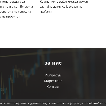
 конструкција за
Компаниите веќе нема да можат
та пруга кон Бугарија
случајно да им се јавуваат на
посветена на успешна
граѓани
а на проектот
за нас
Импресум
Маркетинг
Контакт
идеоматеријалите и другите содржини што ги објавува „biznisinfo.mk" се 