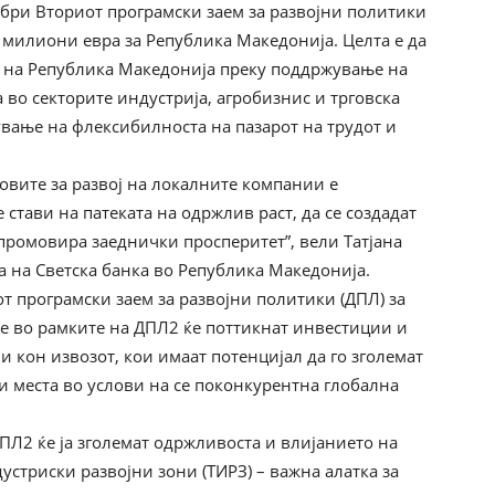
бри Вториот програмски заем за развојни политики
4 милиони евра за Република Македонија. Целта е да
та на Република Македонија преку поддржување на
 во секторите индустрија, агробизнис и трговска
ување на флексибилноста на пазарот на трудот и
овите за развој на локалните компании е
стави на патеката на одржлив раст, да се создадат
 промовира заеднички просперитет”, вели Татјана
а на Светска банка во Република Македонија.
от програмски заем за развојни политики (ДПЛ) за
е во рамките на ДПЛ2 ќе поттикнат инвестиции и
 кон извозот, кои имаат потенцијал да го зголемат
и места во услови на се поконкурентна глобална
ПЛ2 ќе ја зголемат одржливоста и влијанието на
стриски развојни зони (ТИРЗ) – важна алатка за