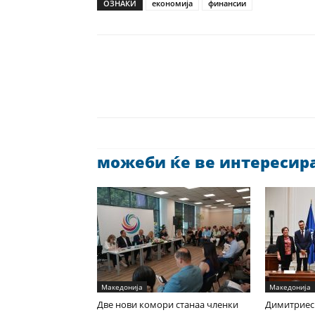
ОЗНАКИ
економија
финансии
можеби ќе ве интересира 
Македонија
Македонија
Две нови комори станаа членки
Димитриес