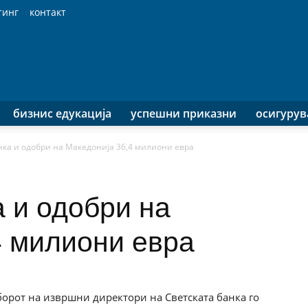
тинг
контакт
бизнис едукација
успешни приказни
осигуру
нка и одобри на Македонија 36,4 милиони евра
 и одобри на
4 милиони евра
орот на извршни директори на Светската банка го