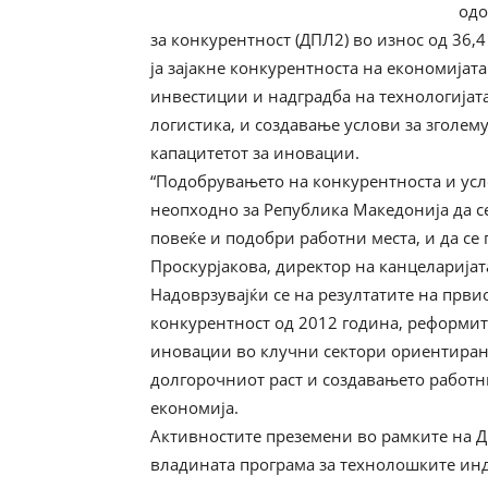
одо
за конкурентност (ДПЛ2) во износ од 36,
ја зајакне конкурентноста на економија
инвестиции и надградба на технологијата
логистика, и создавање услови за зголем
капацитетот за иновации.
“Подобрувањето на конкурентноста и усл
неопходно за Република Македонија да се 
повеќе и подобри работни места, и да се
Проскурјакова, директор на канцеларијат
Надоврзувајќи се на резултатите на први
конкурентност од 2012 година, реформит
иновации во клучни сектори ориентирани
долгорочниот раст и создавањето работн
економија.
Активностите преземени во рамките на Д
владината програма за технолошките инду