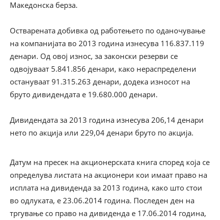
Македонска берза.
Остварената добивка од работењето по оданочување
на компанијата во 2013 година изнесува 116.837.119
денари. Од овој износ, за законски резерви се
одвојуваат 5.841.856 денари, како нераспределени
остануваат 91.315.263 денари, додека износот на
бруто дивидендата е 19.680.000 денари.
Дивидендата за 2013 година изнесува 206,14 денари
нето по акција или 229,04 денари бруто по акција.
Датум на пресек на акционерската книга според која се
определува листата на акционери кои имаат право на
исплата на дивиденда за 2013 година, како што стои
во одлуката, е 23.06.2014 година. Последен ден на
тргување со право на дивиденда е 17.06.2014 година,