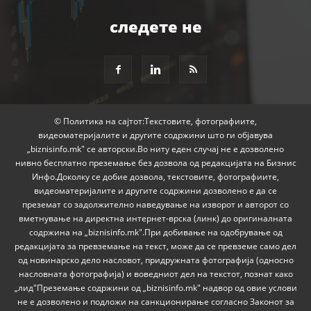
следете не
© Политика на сајтот:Текстовите, фотографиите,
видеоматеријалите и другите содржини што ги објавува
„biznisinfo.mk" се авторски.Во ниту еден случај не е дозволено
нивно бесплатно преземање без дозвола од редакцијата на Бизнис
Инфо.Доколку се добие дозвола, текстовите, фотографиите,
видеоматеријалите и другите содржини дозволено е да се
преземат со задолжително наведување на изворот и авторот со
вметнување на директна интернет-врска (линк) до оригиналната
содржина на „biznisinfo.mk".При добивање на одобрување од
редакцијата за превземање на текст, може да се превземе само дел
од новинарско дело насловот, придружната фотографија (односно
насловната фотографија) и воведниот дел на текстот, познат како
„лид"Преземање содржини од „biznisinfo.mk" надвор од овие услови
не е дозволено и подложи на санкционирање согласно Законот за