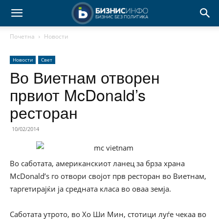
Почетна
Новости
Новости
Свет
Во Виетнам отворен
првиот McDonald’s
ресторан
10/02/2014
Во саботата, американскиот ланец за брза храна
McDonald’s го отвори својот прв ресторан во Виетнам,
таргетирајќи ја средната класа во оваа земја.
Саботата утрото, во Хо Ши Мин, стотици луѓе чекаа во