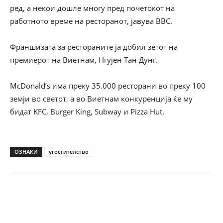
ред, а некои дошле многу пред почетокот на
работното време на ресторанот, јавува BBC.
Франшизата за рестораните ја добил зетот на
премиерот на Виетнам, Нгујен Тан Дунг.
McDonald’s има преку 35.000 ресторани во преку 100
земји во светот, а во Виетнам конкуренција ќе му
бидат KFC, Burger King, Subway и Pizza Hut.
ОЗНАКИ
угостителство