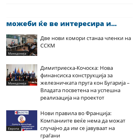
можеби ќе ве интересира и...
Две нови комори станаа членки на
ССКМ
Македонија
Димитриеска-Кочоска: Нова
финансиска конструкција за
железничката пруга кон Бугарија –
Македонија
Владата посветена на успешна
реализација на проектот
Нови правила во Франција:
Компаниите веќе нема да можат
случајно да им се јавуваат на
Европа
граѓани