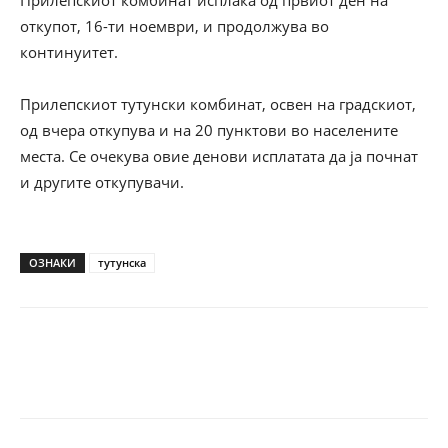
Прилепскиот комбинат исплаќа од првиот ден на
откупот, 16-ти ноември, и продолжува во
континуитет.
Прилепскиот тутунски комбинат, освен на градскиот,
од вчера откупува и на 20 пунктови во населените
места. Се очекува овие денови исплатата да ја почнат
и другите откупувачи.
ОЗНАКИ
тутунска