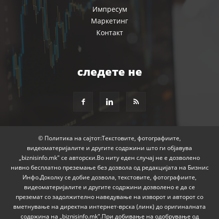
Импресум
Маркетинг
Контакт
следете не
© Политика на сајтот:Текстовите, фотографиите,
видеоматеријалите и другите содржини што ги објавува
„biznisinfo.mk" се авторски.Во ниту еден случај не е дозволено
нивно бесплатно преземање без дозвола од редакцијата на Бизнис
Инфо.Доколку се добие дозвола, текстовите, фотографиите,
видеоматеријалите и другите содржини дозволено е да се
преземат со задолжително наведување на изворот и авторот со
вметнување на директна интернет-врска (линк) до оригиналната
содржина на „biznisinfo.mk".При добивање на одобрување од