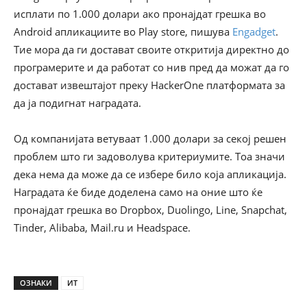
исплати по 1.000 долари ако пронајдат грешка во
Android апликациите во Play store, пишува
Engadget
.
Tие мора да ги достават своите откритија директно до
програмерите и да работат со нив пред да можат да го
достават извештајот преку HackerOne платформата за
да ја подигнат наградата.
Од компанијата ветуваат 1.000 долари за секој решен
проблем што ги задоволува критериумите. Тоа значи
дека нема да може да се избере било која апликација.
Наградата ќе биде доделена само на оние што ќе
пронајдат грешка во Dropbox, Duolingo, Line, Snapchat,
Tinder, Alibaba, Mail.ru и Headspace.
ОЗНАКИ
ИТ