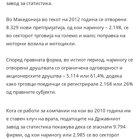
завод за статистика.
Во Македонија во текот на 2012 година се отворени
8.329 нови претпријатија, од кои најмногу – 2.198, се
во секторот трговија на големо и мало; поправка на
моторни возила и мотоцикли.
Според правната форма, во истиот период, најмногу се
отворени друштвата со ограничена одговорност и
акционерските друштва – 5.114 или 61,4%, додека
како трговци поединци се регистрирале 2.168 или 26%
од правните субјекти.
Кога се работи за компании на кои во 2010 година им
е ставен клуч на врата, податоците на Државниот
завод за статистика покажува дека се згаснати 9.794
фирми, од кои најмногу или 2.985 се во секторот