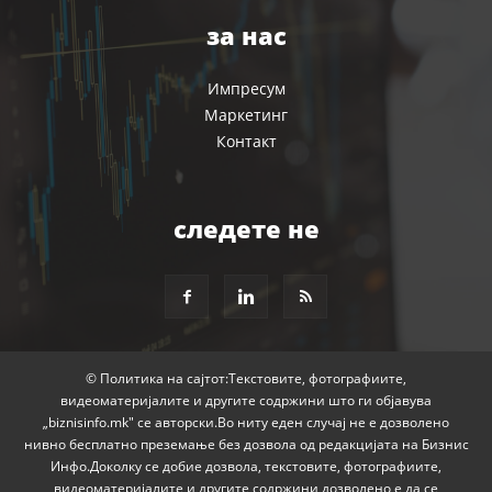
за нас
Импресум
Маркетинг
Контакт
следете не
© Политика на сајтот:Текстовите, фотографиите,
видеоматеријалите и другите содржини што ги објавува
„biznisinfo.mk" се авторски.Во ниту еден случај не е дозволено
нивно бесплатно преземање без дозвола од редакцијата на Бизнис
Инфо.Доколку се добие дозвола, текстовите, фотографиите,
видеоматеријалите и другите содржини дозволено е да се