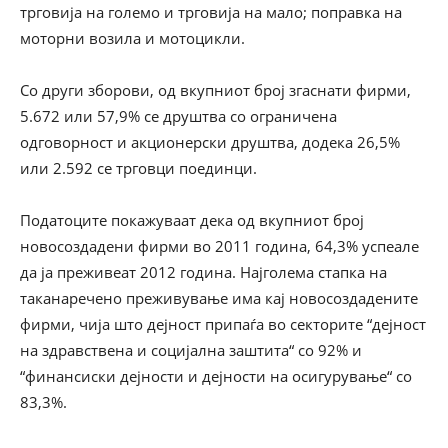
трговија на големо и трговија на мало; поправка на
моторни возила и мотоцикли.
Со други зборови, од вкупниот број згаснати фирми,
5.672 или 57,9% се друштва со ограничена
одговорност и акционерски друштва, додека 26,5%
или 2.592 се трговци поединци.
Податоците покажуваат дека од вкупниот број
новосоздадени фирми во 2011 година, 64,3% успеале
да ја преживеат 2012 година. Најголема стапка на
таканаречено преживување има кај новосоздадените
фирми, чија што дејност припаѓа во секторите “дејност
на здравствена и социјална заштита“ со 92% и
“финансиски дејности и дејности на осигурување“ со
83,3%.