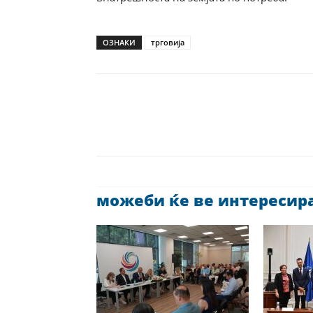
ОЗНАКИ
трговија
можеби ќе ве интересира 