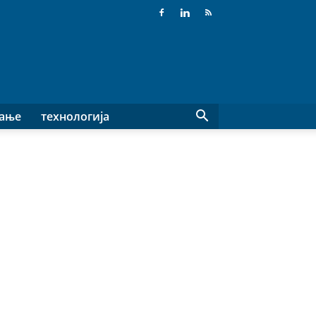
вање
технологија