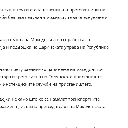
донски и грчки стопанственици и претставници на
жби беа разгледувани можностите за олеснување и
ата комора на Македонија во соработка со
ија и поддршка на Царинската управа на Република
игнало преку заедничко царинење на македонско-
тора и трета смена на Солунското пристаниште,
 и инспекциските служби на пристаништето.
дејќи не само што ќе се намалат транспортните
 размена”, истакна претседателот на Македонската
.