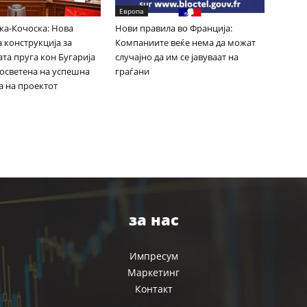
Европа
ка-Кочоска: Нова
Нови правила во Франција:
 конструкција за
Компаниите веќе нема да можат
та пруга кон Бугарија
случајно да им се јавуваат на
посветена на успешна
граѓани
а на проектот
за нас
Импресум
Маркетинг
Контакт