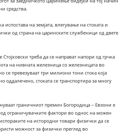
огот за заедничкото царинење бидејќи на тој начин
и средства.
а испостава на земјата, влегување на стоката и
ички од страна на царинските службеници од двете
 Стојковски треба да се направат напори од грчка
бота на нивната железница со железницата во
но се превезуваат три милиони тони стока која
но оддалечено, стоката се транспортира за многу
инуваат граничниот премин Богородица – Евзони е
н од ограничувачките фактори во однос на можен
е испораките на истородни товари физички да се
користи можност за физички преглед во