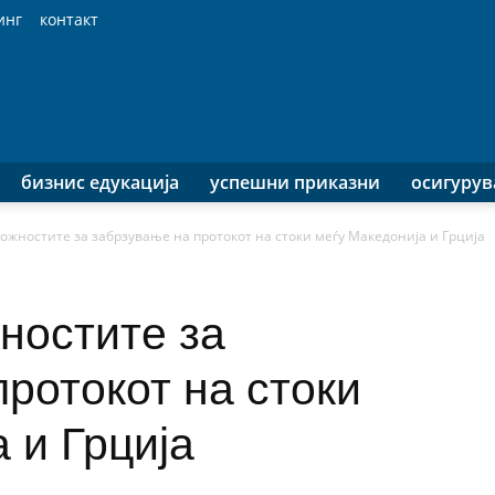
инг
контакт
бизнис едукација
успешни приказни
осигуру
ожностите за забрзување на протокот на стоки меѓу Македонија и Грција
ностите за
ротокот на стоки
 и Грција