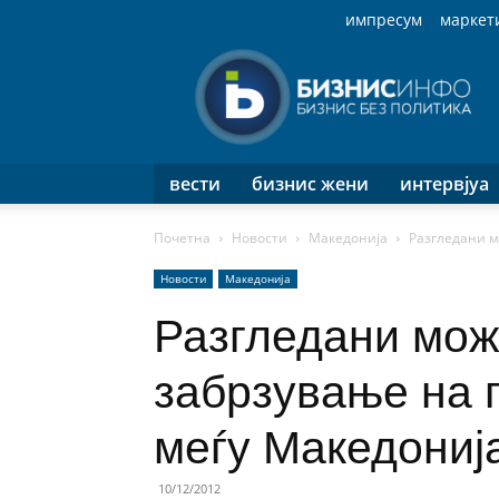
импресум
маркет
Бизнис
Инфо
вести
бизнис жени
интервјуа
Почетна
Новости
Македонија
Разгледани м
Новости
Македонија
Разгледани мож
забрзување на п
меѓу Македонија
10/12/2012