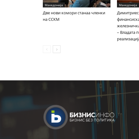
Македонија
Македонија
Две нови комори станаа членки
Димитриес
на ССКМ
финансиска
железничка
– Владата 
реализациј