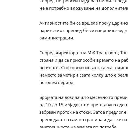
Според Петровски најдобар би бил предл
не е потребно вложување на дополнителн
Активностите би се вршеле преку царинск
царинскиот преглед би се извршил заедн
администрации.
Според директорот на МЖ Транспорт, Тане
страна и да се приспособи времето на ра
регионот. Стојковски истакна дека годиш
наместо за четири саата колку што е реал
поголем период.
Бројката на возила што месечно го прем
од 10 до 15 илјади, што претставува еде
забрзан проток на стоки. Затоа предлог 
прегледаат на самата граница и да се ис
внатрешноста на земјата по потреба.