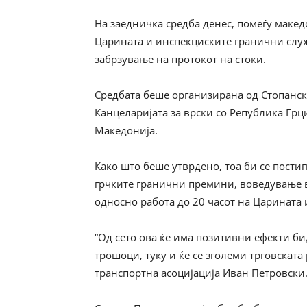
На заедничка средба денес, помеѓу маке
Царината и инспекциските гранични слу
забрзување на протокот на стоки.
Средбата беше организирана од Стопанск
Канцеларијата за врски со Република Грц
Македонија.
Како што беше утврдено, тоа би се пост
грчките гранични премини, воведување в
односно работа до 20 часот на Царината
“Од сето ова ќе има позитивни ефекти би
трошоци, туку и ќе се зголеми трговската
транспортна асоцијација Иван Петровски