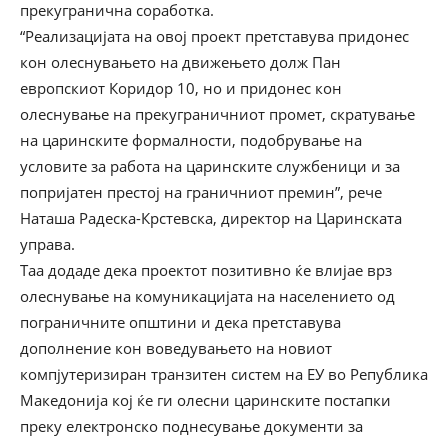
прекугранична соработка.
“Реализацијата на овој проект претставува придонес
кон олеснувањето на движењето долж Пан
европскиот Коридор 10, но и придонес кон
олеснување на прекуграничниот промет, скратување
на царинските формалности, подобрување на
условите за работа на царинските службеници и за
попријатен престој на граничниот премин”, рече
Наташа Радеска-Крстевска, директор на Царинската
управа.
Таа додаде дека проектот позитивно ќе влијае врз
олеснување на комуникацијата на населението од
пограничните општини и дека претставува
дополнение кон воведувањето на новиот
компјутеризиран транзитен систем на ЕУ во Република
Македонија кој ќе ги олесни царинските постапки
преку електронско поднесување документи за