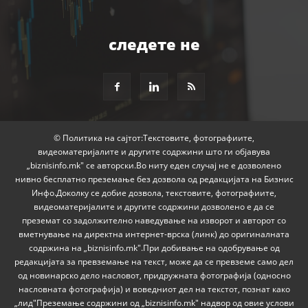
следете не
© Политика на сајтот:Текстовите, фотографиите,
видеоматеријалите и другите содржини што ги објавува
„biznisinfo.mk" се авторски.Во ниту еден случај не е дозволено
нивно бесплатно преземање без дозвола од редакцијата на Бизнис
Инфо.Доколку се добие дозвола, текстовите, фотографиите,
видеоматеријалите и другите содржини дозволено е да се
преземат со задолжително наведување на изворот и авторот со
вметнување на директна интернет-врска (линк) до оригиналната
содржина на „biznisinfo.mk".При добивање на одобрување од
редакцијата за превземање на текст, може да се превземе само дел
од новинарско дело насловот, придружната фотографија (односно
насловната фотографија) и воведниот дел на текстот, познат како
„лид"Преземање содржини од „biznisinfo.mk" надвор од овие услови