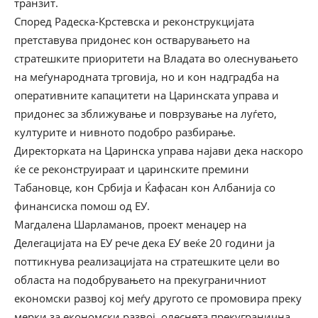
транзит.
Според Радеска-Крстевска и реконструкцијата
претставува придонес кон остварувањето на
стратешките приоритети на Владата во олеснувањето
на меѓународната трговија, но и кон надградба на
оперативните капацитети на Царинската управа и
придонес за зближување и поврзување на луѓето,
културите и нивното подобро разбирање.
Директорката на Царинска управа најави дека наскоро
ќе се реконструираат и царинските премини
Табановце, кон Србија и Ќафасан кон Албанија со
финансиска помош од ЕУ.
Магдалена Шарламанов, проект менаџер на
Делегацијата на ЕУ рече дека ЕУ веќе 20 години ја
поттикнува реализацијата на стратешките цели во
областа на подобрувањето на прекуграничниот
економски развој кој меѓу другото се промовира преку
мерки за економски развој, олеснета прекугранична