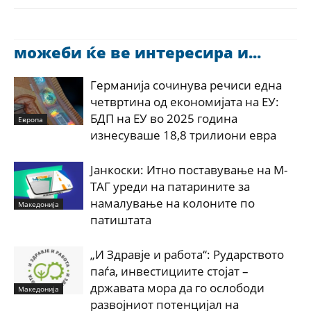
можеби ќе ве интересира и...
Германија сочинува речиси една
четвртина од економијата на ЕУ:
БДП на ЕУ во 2025 година
Европа
изнесуваше 18,8 трилиони евра
Јанкоски: Итно поставување на М-
ТАГ уреди на патарините за
намалување на колоните по
Македонија
патиштата
„И Здравје и работа“: Рударството
паѓа, инвестициите стојат –
државата мора да го ослободи
Македонија
развојниот потенцијал на