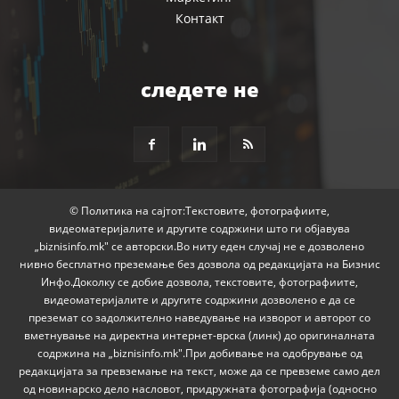
Контакт
следете не
© Политика на сајтот:Текстовите, фотографиите,
видеоматеријалите и другите содржини што ги објавува
„biznisinfo.mk" се авторски.Во ниту еден случај не е дозволено
нивно бесплатно преземање без дозвола од редакцијата на Бизнис
Инфо.Доколку се добие дозвола, текстовите, фотографиите,
видеоматеријалите и другите содржини дозволено е да се
преземат со задолжително наведување на изворот и авторот со
вметнување на директна интернет-врска (линк) до оригиналната
содржина на „biznisinfo.mk".При добивање на одобрување од
редакцијата за превземање на текст, може да се превземе само дел
од новинарско дело насловот, придружната фотографија (односно