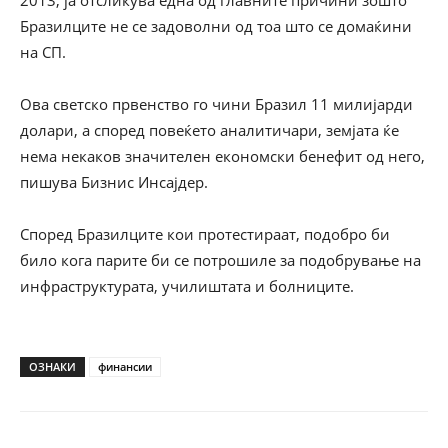
2013, ја отсликува една од главните причини зошто
Бразилците не се задоволни од тоа што се домаќини
на СП.
Ова светско првенство го чини Бразил 11 милијарди
долари, а според повеќето аналитичари, земјата ќе
нема некаков значителен економски бенефит од него,
пишува Бизнис Инсајдер.
Според Бразилците кои протестираат, подобро би
било кога парите би се потрошиле за подобрување на
инфраструктурата, училиштата и болниците.
ОЗНАКИ
финансии