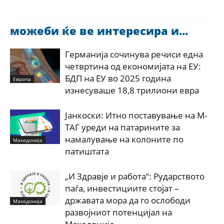
можеби ќе ве интересира и...
Германија сочинува речиси една
четвртина од економијата на ЕУ:
БДП на ЕУ во 2025 година
Европа
изнесуваше 18,8 трилиони евра
Јанкоски: Итно поставување на М-
ТАГ уреди на патарините за
намалување на колоните по
Македонија
патиштата
„И Здравје и работа“: Рударството
паѓа, инвестициите стојат –
државата мора да го ослободи
Македонија
развојниот потенцијал на