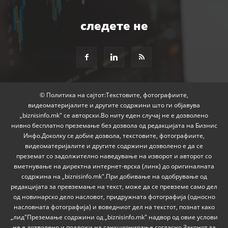
следете не
© Политика на сајтот:Текстовите, фотографиите,
видеоматеријалите и другите содржини што ги објавува
„biznisinfo.mk" се авторски.Во ниту еден случај не е дозволено
нивно бесплатно преземање без дозвола од редакцијата на Бизнис
Инфо.Доколку се добие дозвола, текстовите, фотографиите,
видеоматеријалите и другите содржини дозволено е да се
преземат со задолжително наведување на изворот и авторот со
вметнување на директна интернет-врска (линк) до оригиналната
содржина на „biznisinfo.mk".При добивање на одобрување од
редакцијата за превземање на текст, може да се превземе само дел
од новинарско дело насловот, придружната фотографија (односно
насловната фотографија) и воведниот дел на текстот, познат како
„лид"Преземање содржини од „biznisinfo.mk" надвор од овие услови
не е дозволено и подложи на санкционирање согласно Законот за