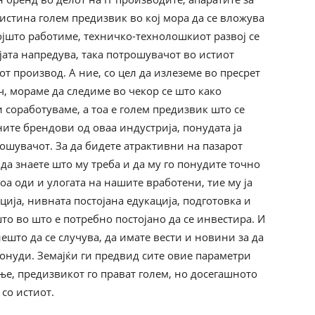
истина голем предизвик во кој мора да се вложува
којшто работиме, техничко-технолошкиот развој се
јата напредува, така потрошувачот во истиот
т производ. А ние, со цел да излеземе во пресрет
ч, мораме да следиме во чекор се што како
 соработуваме, а тоа е голем предизвик што се
ите брендови од оваа индустрија, понудата ја
ошувачот. За да бидете атрактивни на пазарот
 да знаете што му треба и да му го понудите точно
тоа оди и улогата на нашите вработени, тие му ја
ија, нивната постојана едукација, подготовка и
 во што е потребно постојано да се инвестира. И
нешто да се случува, да имате вести и новини за да
онуди. Земајќи ги предвид сите овие параметри
ње, предизвикот го прават голем, но досегашното
со истиот.