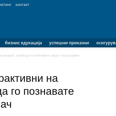
кетинг
контакт
бизнис едукација
успешни приказни
осигуру
а пазарот, треба да го познавате својот потрошувач
рактивни на
да го познавате
вач