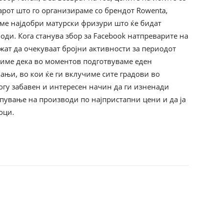
арот што го организираме со брендот Rowenta,
аме најдобри матурски фризури што ќе бидат
ди. Кога станува збор за Facebook натпреварите на
ат да очекуваат бројни активности за периодот
јавиме дека во моментов подготвуваме еден
ањи, во кои ќе ги вклучиме сите градови во
ногу забавен и интересен начин да ги изненади
ување на производи по најпристапни цени и да ја
оци.