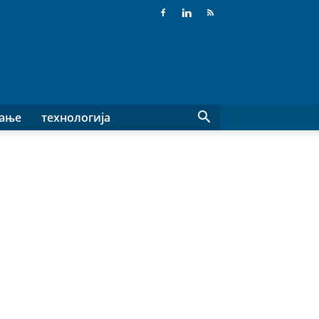
вање
технологија