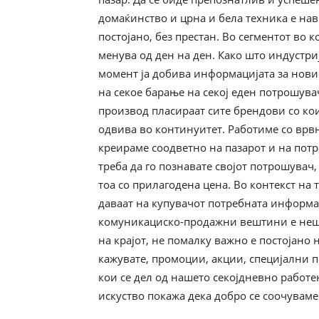
домаќинство и црна и бела техника е нав
постојано, без престан. Во сегментот во 
менува од ден на ден. Како што индустри
момент ја добива информацијата за новио
на секое барање на секој еден потрошува
производ пласираат сите брендови со кои
одвива во континуитет. Работиме со врвн
креираме соодветно на пазарот и на потр
треба да го познавате својот потрошувач,
тоа со прилагодена цена. Во контекст на 
даваат на купувачот потребната информац
комуникациско-продажни вештини е нешто
на крајот, не помалку важно е постојано 
кажувате, промоции, акции, специјални п
кои се дел од нашето секојдневно работе
искуство покажа дека добро се соочуваме 