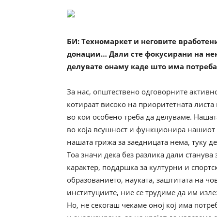
БИ
: Техномаркет и неговите вработен
донации… Дали сте фокусирани на нек
делувате онаму каде што има потреба
За нас, општествено одговорните активно
котираат високо на приоритетната листа 
во кои особено треба да делуваме. Нашат
во која всушност и функционира нашиот 
нашата грижа за заедницата нема, туку д
Тоа значи дека без разлика дали станува
карактер, поддршка за културни и спортс
образованието, науката, заштитата на чо
институциите, ние се трудиме да им изл
Но, не секогаш чекаме оној кој има потре