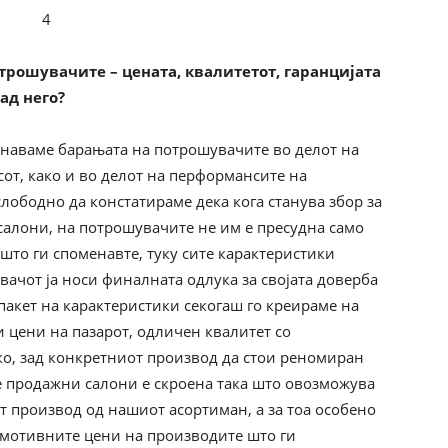
отрошувачите – цената, квалитетот, гаранцијата
ад него?
знаваме барањата на потрошувачите во делот на
исот, како и во делот на перформансите на
лободно да констатираме дека кога станува збор за
алони, на потрошувачите не им е пресудна само
што ги споменавте, туку сите карактеристики
вачот ја носи финалната одлука за својата доверба
 пакет на карактеристики секогаш го креираме на
 цени на пазарот, одличен квалитет со
ко, зад конкретниот производ да стои реномиран
 продажни салони е скроена така што овозможува
от производ од нашиот асортиман, а за тоа особено
омотивните цени на производите што ги