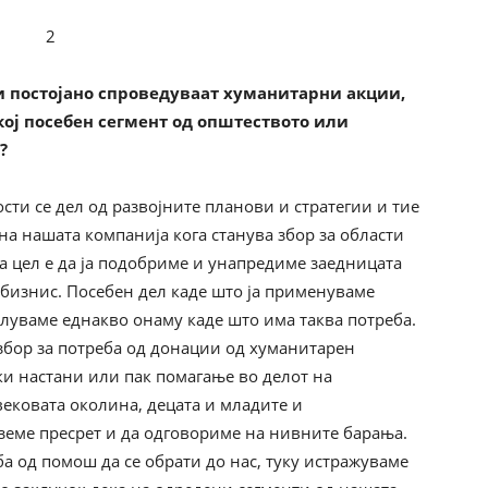
и постојано спроведуваат хуманитарни акции,
ој посебен сегмент од општеството или
?
сти се дел од развојните планови и стратегии и тие
на нашата компанија кога станува збор за области
а цел е да ја подобриме и унапредиме заедницата
бизнис. Посебен дел каде што ја применуваме
елуваме еднакво онаму каде што има таква потреба.
 збор за потреба од донации од хуманитарен
ки настани или пак помагање во делот на
вековата околина, децата и младите и
еземе пресрет и да одговориме на нивните барања.
ба од помош да се обрати до нас, туку истражуваме