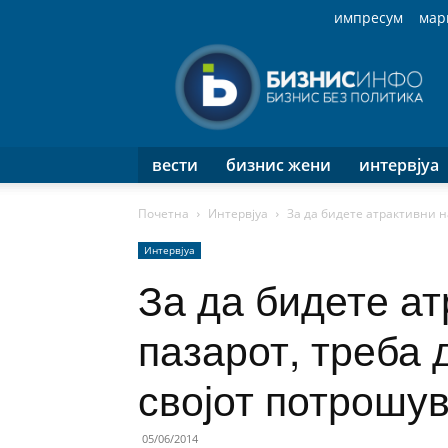
импресум
мар
Бизнис
Инфо
вести
бизнис жени
интервјуа
Почетна
Интервјуа
За да бидете атрактивни н
Интервјуа
За да бидете ат
пазарот, треба 
својот потрошу
05/06/2014