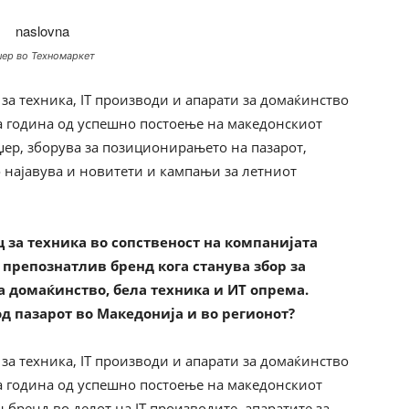
џер во Техномаркет
за техника, IT производи и апарати за домаќинство
та година од успешно постоење на македонскиот
џер, зборува за позиционирањето на пазарот,
 најавува и новитети и кампањи за летниот
 за техника во сопственост на компанијата
 препознатлив бренд кога станува збор за
за домаќинство, бела техника и ИТ опрема.
од пазарот во Македонија и во регионот?
за техника, IT производи и апарати за домаќинство
та година од успешно постоење на македонскиот
 бренд во делот на IT производите, апаратите за