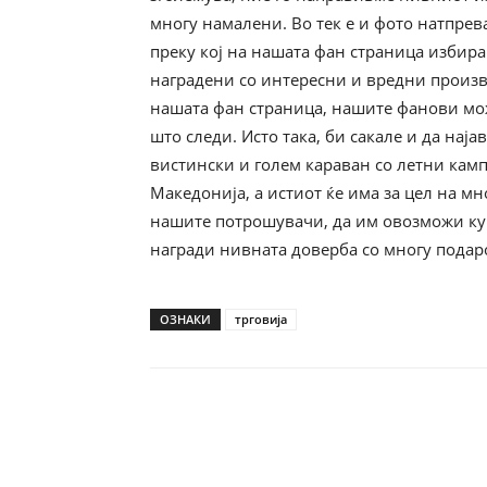
многу намалени. Во тек е и фото натпрев
преку кој на нашата фан страница избир
наградени со интересни и вредни произво
нашата фан страница, нашите фанови мож
што следи. Исто така, би сакале и да на
вистински и голем караван со летни камп
Македонија, а истиот ќе има за цел на м
нашите потрошувачи, да им овозможи куп
награди нивната доверба со многу подар
ОЗНАКИ
трговија