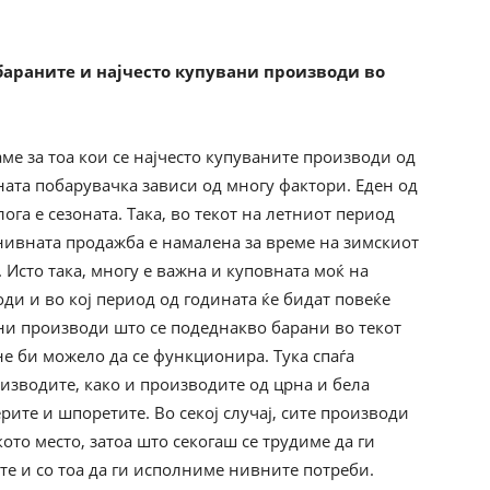
јбараните и најчесто купувани производи во
е за тоа кои се најчесто купуваните производи од
ата побарувачка зависи од многу фактори. Еден од
ога е сезоната. Така, во текот на летниот период
 нивната продажба е намалена за време на зимскиот
. Исто така, многу е важна и куповната моќ на
и и во кој период од годината ќе бидат повеќе
ени производи што се подеднакво барани во текот
не би можело да се функционира. Тука спаѓа
оизводите, како и производите од црна и бела
ите и шпоретите. Во секој случај, сите производи
ото место, затоа што секогаш се трудиме да ги
 и со тоа да ги исполниме нивните потреби.