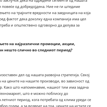
 со заклучок дека на одредени сегменти од нашата
и повеќе од добредојдена. Ние не ги штедиме
ењето на трајните вредности на заедницата на која
ред фактот дека доколку една компанија има цел
треба и општествено одговорно да делува за
њето на најразлични промоции, акции,
лан нешто слично во следниот период?
зоставен дел од нашата развојна стратегија. Секој
а на цените на нашите производи, во зависност од
бор. Како што напоменавме, нашиот тим има задача
Техномаркет, што е можно поблиску до
а летниот период, кога потребата од клима уреди се
ор голем, а за возврат на тоа, цените на истите се