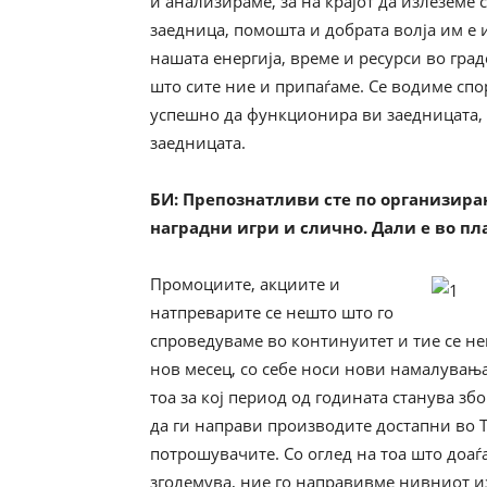
и анализираме, за на крајот да излеземе
заедница, помошта и добрата волја им е 
нашата енергија, време и ресурси во град
што сите ние и припаѓаме. Се водиме спо
успешно да функционира ви заедницата, 
заедницата.
БИ
: Препознатливи сте по организира
наградни игри и слично. Дали е во п
Промоциите, акциите и
натпреварите се нешто што го
спроведуваме во континуитет и тие се неи
нов месец, со себе носи нови намалувањ
тоа за кој период од годината станува з
да ги направи производите достапни во 
потрошувачите. Со оглед на тоа што доаѓ
зголемува, ние го направивме нивниот изб