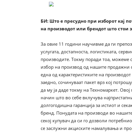
БИ
: Што е пресудно при изборот кај п
на производот или брендот што стои з
За овие 11 години научивме да ги препо
услугата, достапноста, логистиката, серв
производите. Токму поради тоа, можеме с
избор на производ од нашите продажни с
една од карактеристиките на производот 
заедно, сочинуваат пакет врз кој потрошу
да му ја даде токму на Техномаркет. Овој
начин што во себе вклучува најпристапни
долгогодишна гаранција за истиот и сека
бренд. Понудата на производи во нашите
секој купувач да си го дозволи потребни
се заслужни акциските намалувања и пр