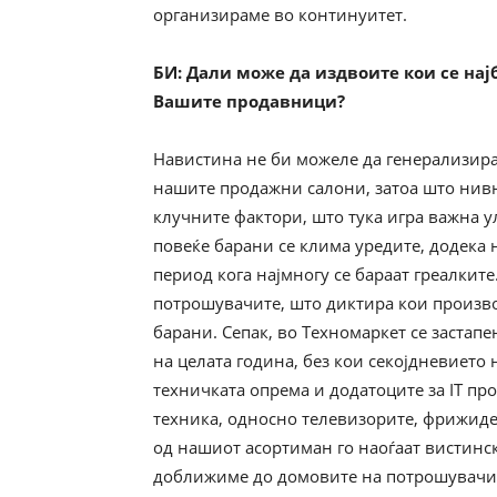
организираме во континуитет.
БИ
: Дали може да издвоите кои се на
Вашите продавници?
Навистина не би можеле да генерализирам
нашите продажни салони, затоа што нивн
клучните фактори, што тука игра важна ул
повеќе барани се клима уредите, додека
период кога најмногу се бараат греалките
потрошувачите, што диктира кои производ
барани. Сепак, во Техномаркет се застап
на целата година, без кои секојдневието 
техничката опрема и додатоците за IT пр
техника, односно телевизорите, фрижидер
од нашиот асортиман го наоѓаат вистинск
доближиме до домовите на потрошувачите