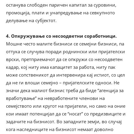
останува слободен паричен капитал за суровини,
промоција, плати и унапредување на севкупното
делување на субјектот.
4. Опкружување со несоодветни соработници.
Мошне често малите бизниси се семејни бизниси, па
оттука се случува поради роднински или пријателски
врски, претприемачот да се опкружи со несоодветен
кадар, кој ниту има капацитет за работа, ниту пак
може сопственикот да интервенира кај истиот, со цел
да не ги влоши семејно – пријателските односи. Не
значи дека малиот бизнис треба да биде “агенција за
вработување” на невработените членови на
семејството или кругот на пријатели, но само на оние
кои имаат потенцијал да се “носат” со предизвиците и
задачите на бизнисот. Во западните земји, во случај
кога наследниците на бизнисот немаат доволно