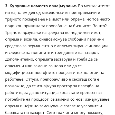
3. Купување наместо изнајмување.
Во менталитетот
на најголем дел од македонските претприемачи е
трајното поседување на имот или опрема, но тоа често
води кон причина за пропаѓање на бизнисот. Зошто?
Трајното врзување на средства во недвижен имот,
опрема и возила, оневозможува слободни парични
средства за перманентно имплементирање иновации
и следење на новините и трендовите на пазарот.
Дополнително, опремата застарува и треба да се
оплемени или замени со нова или да се
модифицираат постојните процеси и технологии на
работење. Оттука, препорачливо е секогаш кога е
возможно, да се изнајмува простор за изведба на
работите, за да во ситуација кога стане претесен за
потребите на процесот, се замени со нов; изнајмување
опрема и нејзино заменување согласно условите и
барањата на пазарот. Сето тоа чини многу помалку,