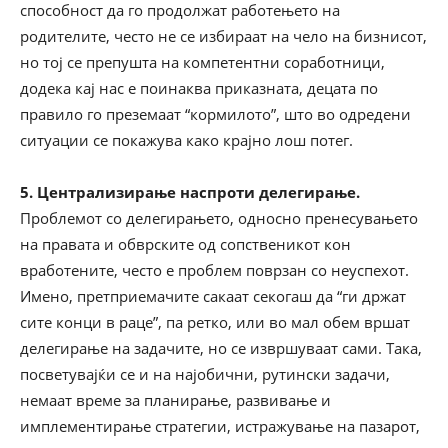
способност да го продолжат работењето на
родителите, често не се избираат на чело на бизнисот,
но тој се препушта на компетентни соработници,
додека кај нас е поинаква приказната, децата по
правило го преземаат “кормилото”, што во одредени
ситуации се покажува како крајно лош потег.
5. Централизирање наспроти делегирање.
Проблемот со делегирањето, односно пренесувањето
на правата и обврските од сопственикот кон
вработените, често е проблем поврзан со неуспехот.
Имено, претприемачите сакаат секогаш да “ги држат
сите конци в раце”, па ретко, или во мал обем вршат
делегирање на задачите, но се извршуваат сами. Така,
посветувајќи се и на најобични, рутински задачи,
немаат време за планирање, развивање и
имплементирање стратегии, истражување на пазарот,