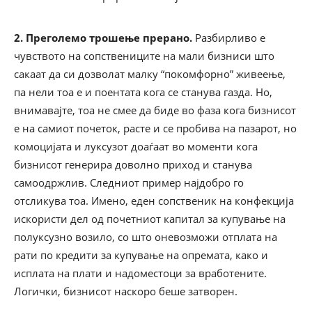
2. Преголемо трошење прерано.
Разбирливо е
чувството на сопствениците на мали бизниси што
сакаат да си дозволат малку “покомфорно” живеење,
па нели тоа е и поентата кога се станува газда. Но,
внимавајте, тоа не смее да биде во фаза кога бизнисот
е на самиот почеток, расте и се пробива на пазарот, но
комоцијата и луксузот доаѓаат во моменти кога
бизнисот генерира доволно приход и станува
самоодржлив. Следниот пример најдобро го
отсликува тоа. Имено, еден сопственик на конфекција
искористи дел од почетниот капитал за купување на
полуксузно возило, со што оневозможи отплата на
рати по кредити за купување на опремата, како и
исплата на плати и надоместоци за вработените.
Логички, бизнисот наскоро беше затворен.