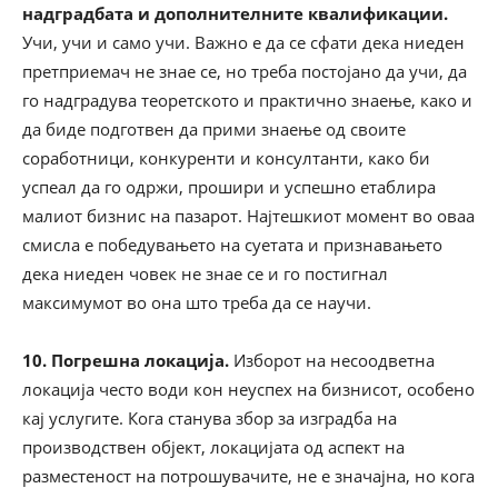
надградбата и дополнителните квалификации.
Учи, учи и само учи. Важно е да се сфати дека ниеден
претприемач не знае се, но треба постојано да учи, да
го надградува теоретското и практично знаење, како и
да биде подготвен да прими знаење од своите
соработници, конкуренти и консултанти, како би
успеал да го одржи, прошири и успешно етаблира
малиот бизнис на пазарот. Најтешкиот момент во оваа
смисла е победувањето на суетата и признавањето
дека ниеден човек не знае се и го постигнал
максимумот во она што треба да се научи.
10. Погрешна локација.
Изборот на несоодветна
локација често води кон неуспех на бизнисот, особено
кај услугите. Кога станува збор за изградба на
производствен објект, локацијата од аспект на
разместеност на потрошувачите, не е значајна, но кога