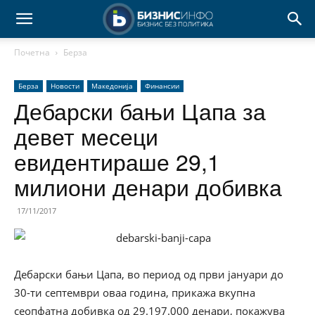
Почетна
Берза
Берза
Новости
Македонија
Финансии
Дебарски бањи Цапа за
девет месеци
евидентираше 29,1
милиони денари добивка
17/11/2017
Дебарски бањи Цапа, во период од први јануари до
30-ти септември оваа година, прикажа вкупна
сеопфатна добивка од 29.197.000 денари, покажува