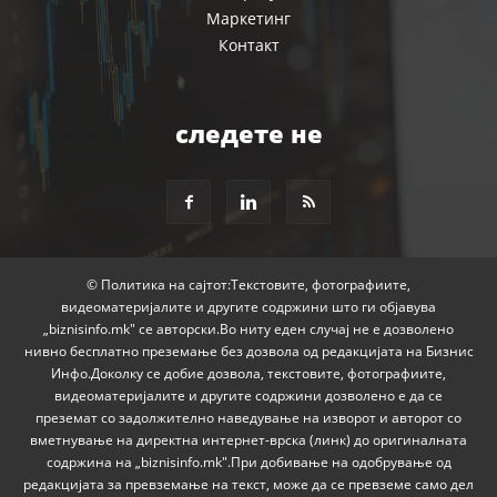
Маркетинг
Контакт
следете не
© Политика на сајтот:Текстовите, фотографиите,
видеоматеријалите и другите содржини што ги објавува
„biznisinfo.mk" се авторски.Во ниту еден случај не е дозволено
нивно бесплатно преземање без дозвола од редакцијата на Бизнис
Инфо.Доколку се добие дозвола, текстовите, фотографиите,
видеоматеријалите и другите содржини дозволено е да се
преземат со задолжително наведување на изворот и авторот со
вметнување на директна интернет-врска (линк) до оригиналната
содржина на „biznisinfo.mk".При добивање на одобрување од
редакцијата за превземање на текст, може да се превземе само дел