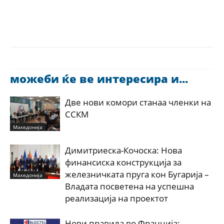
можеби ќе ве интересира и...
Две нови комори станаа членки на
ССКМ
Македонија
Димитриеска-Кочоска: Нова
финансиска конструкција за
железничката пруга кон Бугарија –
Македонија
Владата посветена на успешна
реализација на проектот
Нови правила во Франција: