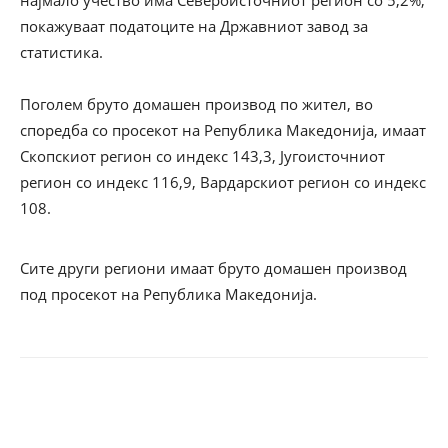
најмало учество има Североисточниот регион со 5,2%,
покажуваат податоците на Државниот завод за
статистика.
Поголем бруто домашен производ по жител, во
споредба со просекот на Република Македонија, имаат
Скопскиот регион со индекс 143,3, Југоисточниот
регион со индекс 116,9, Вардарскиот регион со индекс
108.
Сите други региони имаат бруто домашен производ
под просекот на Република Македонија.