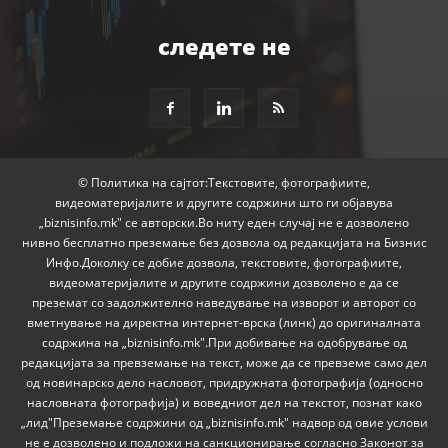
следете не
© Политика на сајтот:Текстовите, фотографиите,
видеоматеријалите и другите содржини што ги објавува
„biznisinfo.mk" се авторски.Во ниту еден случај не е дозволено
нивно бесплатно преземање без дозвола од редакцијата на Бизнис
Инфо.Доколку се добие дозвола, текстовите, фотографиите,
видеоматеријалите и другите содржини дозволено е да се
преземат со задолжително наведување на изворот и авторот со
вметнување на директна интернет-врска (линк) до оригиналната
содржина на „biznisinfo.mk".При добивање на одобрување од
редакцијата за превземање на текст, може да се превземе само дел
од новинарско дело насловот, придружната фотографија (односно
насловната фотографија) и воведниот дел на текстот, познат како
„лид"Преземање содржини од „biznisinfo.mk" надвор од овие услови
не е дозволено и подложи на санкционирање согласно Законот за