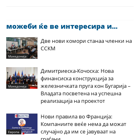
можеби ќе ве интересира и...
Две нови комори станаа членки на
ССКМ
Македонија
Димитриеска-Кочоска: Нова
финансиска конструкција за
железничката пруга кон Бугарија –
Македонија
Владата посветена на успешна
реализација на проектот
Нови правила во Франција:
Компаниите веќе нема да можат
случајно да им се јавуваат на
Европа
граѓани